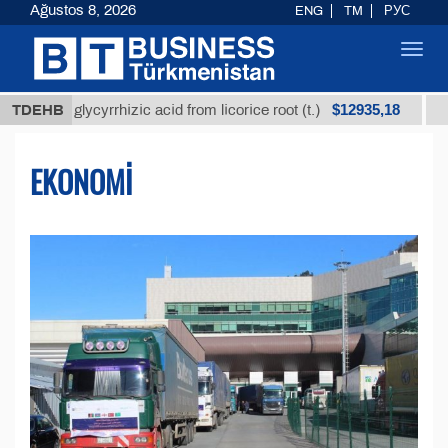
Ağustos 8, 2026
ENG
TM
РУС
Toggl
navig
$12935,18
glycyrrhizic acid from licorice root (t.)
TDEHB
Low-sulfur 
EKONOMI