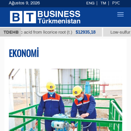
Ağustos 9, 2026
ENG
TM
РУС
Toggl
navig
$12935,18
c acid from licorice root (t.)
TDEHB
Low-sulfur fuel oil (t.
EKONOMI