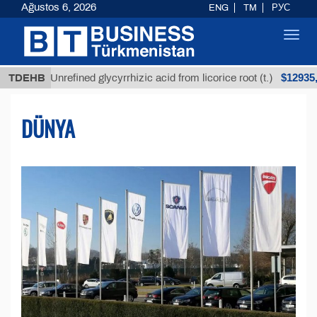
Ağustos 6, 2026
ENG
TM
РУС
Toggl
navig
$12935,18
Unrefined glycyrrhizic acid from licorice root (t.)
TDEHB
DÜNYA