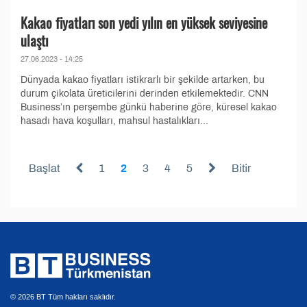
Kakao fiyatları son yedi yılın en yüksek seviyesine
ulaştı
27.06.2023 - 14:25
Dünyada kakao fiyatları istikrarlı bir şekilde artarken, bu
durum çikolata üreticilerini derinden etkilemektedir. CNN
Business’ın perşembe günkü haberine göre, küresel kakao
hasadı hava koşulları, mahsul hastalıkları...
Başlat
1
2
3
4
5
Bitir
© 2026 BT Tüm hakları saklıdır.