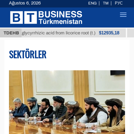
Ağustos 6, 2026
ENG
TM
РУС
Toggl
navig
$12935,18
ed glycyrrhizic acid from licorice root (t.)
TDEHB
Low-sulf
SEKTÖRLER