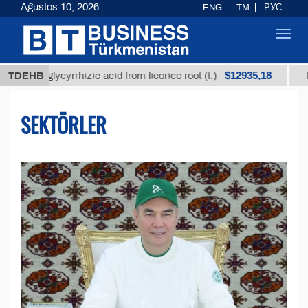
Ağustos 10, 2026
ENG
TM
РУС
Toggl
navig
$12935,18
glycyrrhizic acid from licorice root (t.)
TDEHB
Low-sulfur f
SEKTÖRLER