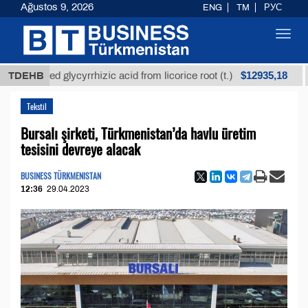
Ağustos 9, 2026
ENG
TM
РУС
Toggl
navig
$12935,18
fined glycyrrhizic acid from licorice root (t.)
TDEHB
Low-s
Tekstil
Bursalı şirketi, Türkmenistan’da havlu üretim
tesisini devreye alacak
BUSINESS TÜRKMENISTAN
12:36
29.04.2023