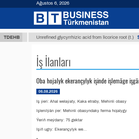
Ağustos 6, 2026
8 ТМТ
$1293
TDEHB
Unrefined glycyrrhizic acid from licorice root (t.)
İş İlanları
Oba hojalyk ekerançylyk işinde işlemäge işgä
06.08.2026
Iş ýeri: Ahal welaýaty, Kaka etraby, Mehinli obasy
Işlenilýän ýer: Mehinli obasyndaky ferma hojalygy
Ýeriň meýdany: 75 gektar
Işiň ugry: Ekerançylyk we...