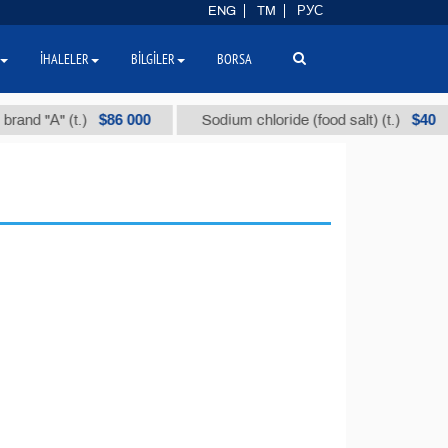
ENG
TM
РУС
İHALELER
BILGILER
BORSA
$86 000
$40
d "А" (t.)
Sodium chloride (food salt) (t.)