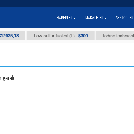
HABERLER
MAKALELER
SEKTÖRLER
5,18
$300
Low-sulfur fuel oil (t.)
Iodine technical bran
r gerek