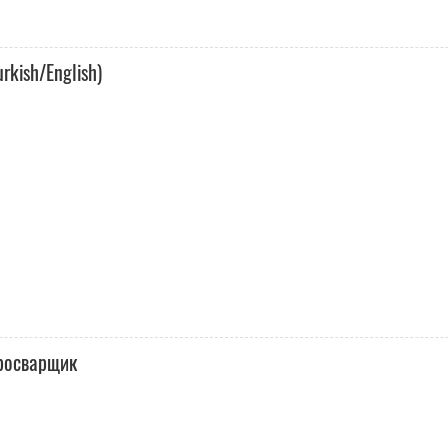
urkish/English)
тросварщик