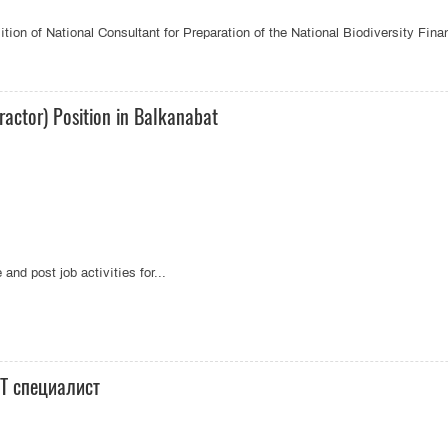
on of National Consultant for Preparation of the National Biodiversity Finan
actor) Position in Balkanabat
nd post job activities for...
IT специалист