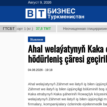
Август 9, 2026
37,8 ТМТ
я, сорт 1 (кг.)
ГТСБТ
Неочищенная глицирризиновая 
Объявления
Ahal welaýatynyň Kaka 
hödürleniş çäresi geçiri
04.06.2026 - 19:18
Ahal welaýatynyň Zähmet we ilatyň iş bilen üpjünçil
Zähmet we ilatyň iş bilen üpjünçiligi bölüminiň boş 
Kaka etrabynyň Kaka şäheriniň Rowaçlyk köçesiniň 
welaýatynyň Zähmet we ilatyň iş bilen üpjünçiligi 
firmalary, kompaniýalary özlerinde eýelenmedik ba