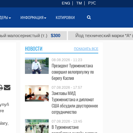
ENG
TM
РУС
ДЕРЫ
ИНФОРМАЦИЯ
КОТИРОВКИ
$300
алосернистый (т.)
Йод технический марки "А" (т.)
НОВОСТИ
ПОКАЗАТЬ ВСЕ
08.08.2026 - 11:23
Президент Туркменистана
совершил велопрогулку по
берегу Каспия
07.08.2026 - 17:57
Замглавы МИД
Туркменистана и дипломат
bynyň
США обсудили двустороннее
äre
сотрудничество
07.08.2026 - 13:45
lary,
В Туркменистане