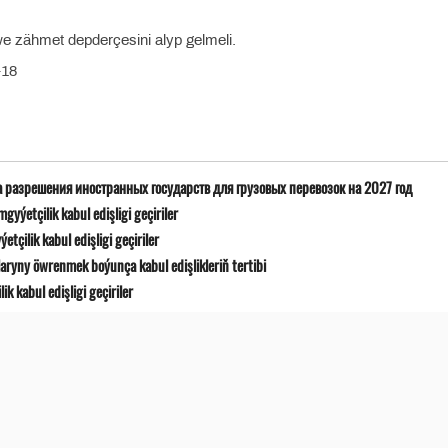
we zähmet depderçesini alyp gelmeli.
-18
а разрешения иностранных государств для грузовых перевозок на 2027 год
yýetçilik kabul edişligi geçiriler
çilik kabul edişligi geçiriler
ryny öwrenmek boýunça kabul edişlikleriň tertibi
 kabul edişligi geçiriler