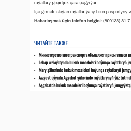
raýatlary geçiriljek çärä çagyrýar.
Işe girmek isleýän raýatlar ýany bilen pasportyny 
Habarlaşmak üçin telefon belgisi:
(800133) 31-7
ЧИТАЙТЕ ТАКЖЕ
Министерство автотранспорта объявляет прием заявок н
Lebap welaýatynda hukuk meseleleri boýunça raýatlaryň jemg
Mary şäherinde hukuk meseleleri boýunça raýatlaryň jemgyýet
Awgust aýynda Aşgabat şäherinde raýatlarynyň ýüz tutmala
Aşgabatda hukuk meseleleri boýunça raýatlaryň jemgyýetçilik