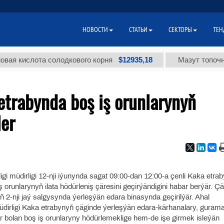
НОВОСТИ
СТАТЬИ
СЕКТОРЫ
ТЕН
$12935,18
кислота солодкового корня
Мазут топочный м
etrabynda boş iş orunlarynyň
ler
igi müdirligi 12-nji iýunynda sagat 09:00-dan 12:00-a çenli Kaka etra
iş orunlarynyň ilata hödürleniş çäresini geçirýändigini habar berýär. Ç
2-nji jaý salgysynda ýerleşýän edara binasynda geçirilýär. Ahal
müdirligi Kaka etrabynyň çäginde ýerleşýän edara-kärhanalary, gurama
r bolan boş iş orunlaryny hödürlemeklige hem-de işe girmek isleýän