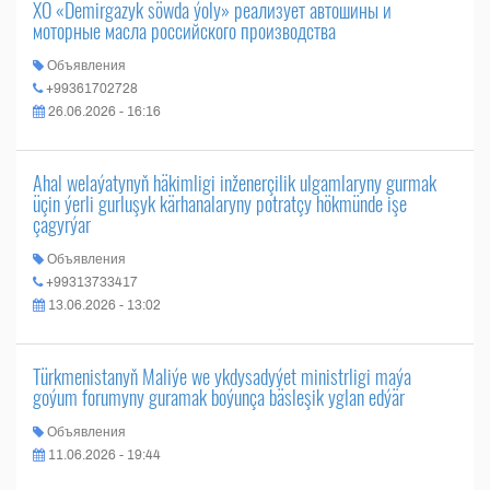
ХО «Demirgazyk söwda ýoly» реализует автошины и
моторные масла российского производства
Объявления
+99361702728
26.06.2026 - 16:16
Ahal welaýatynyň häkimligi inženerçilik ulgamlaryny gurmak
üçin ýerli gurluşyk kärhanalaryny potratçy hökmünde işe
çagyrýar
Объявления
+99313733417
13.06.2026 - 13:02
Türkmenistanyň Maliýe we ykdysadyýet ministrligi maýa
goýum forumyny guramak boýunça bäsleşik yglan edýär
Объявления
11.06.2026 - 19:44