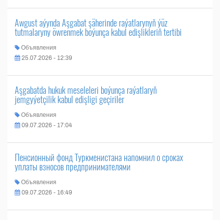
Awgust aýynda Aşgabat şäherinde raýatlarynyň ýüz
tutmalaryny öwrenmek boýunça kabul edişlikleriň tertibi
Объявления
25.07.2026 - 12:39
Aşgabatda hukuk meseleleri boýunça raýatlaryň
jemgyýetçilik kabul edişligi geçiriler
Объявления
09.07.2026 - 17:04
Пенсионный фонд Туркменистана напомнил о сроках
уплаты взносов предпринимателями
Объявления
09.07.2026 - 16:49