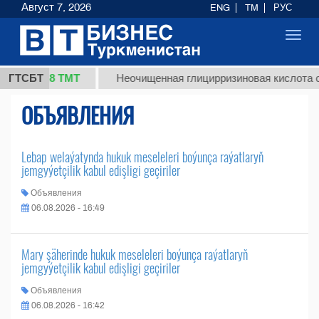
Август 7, 2026
ENG
TM
РУС
Toggl
navig
37,8 ТМТ
(кг.)
ГТСБТ
Неочищенная глицирризиновая кислота с
ОБЪЯВЛЕНИЯ
Lebap welaýatynda hukuk meseleleri boýunça raýatlaryň
jemgyýetçilik kabul edişligi geçiriler
Объявления
06.08.2026 - 16:49
Mary şäherinde hukuk meseleleri boýunça raýatlaryň
jemgyýetçilik kabul edişligi geçiriler
Объявления
06.08.2026 - 16:42