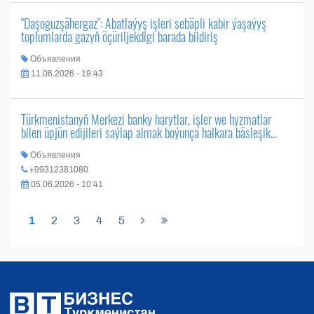
"Daşoguzşähergaz": Abatlaýyş işleri sebäpli kabir ýaşaýyş
toplumlarda gazyň öçüriljekdigi barada bildiriş
Объявления
11.06.2026 - 19:43
Türkmenistanyň Merkezi banky harytlar, işler we hyzmatlar
bilen üpjün edijileri saýlap almak boýunça halkara bäsleşik...
Объявления
+99312381080
05.06.2026 - 10:41
1
2
3
4
5