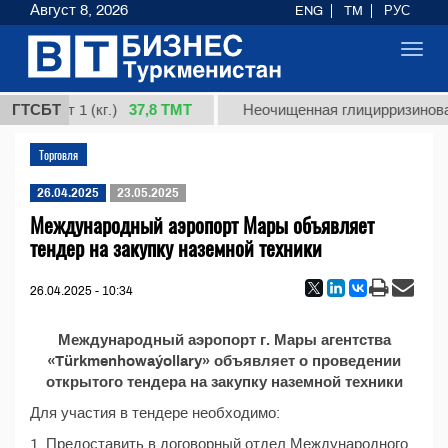
Август 8, 2026
ENG
TM
РУС
Toggl
navig
37,8 ТМТ
я, сорт 1 (кг.)
ГТСБТ
Неочищенная глицирризиновая 
Торговля
26.04.2025
23.05.2025
Международный аэропорт Мары объявляет
тендер на закупку наземной техники
26.04.2025 - 10:34
Международный аэропорт г. Мары агентства
«Türkmenhowaýollary» объявляет о проведении
открытого тендера на закупку наземной техники
Для участия в тендере необходимо:
1. Предоставить в договорный отдел Международного