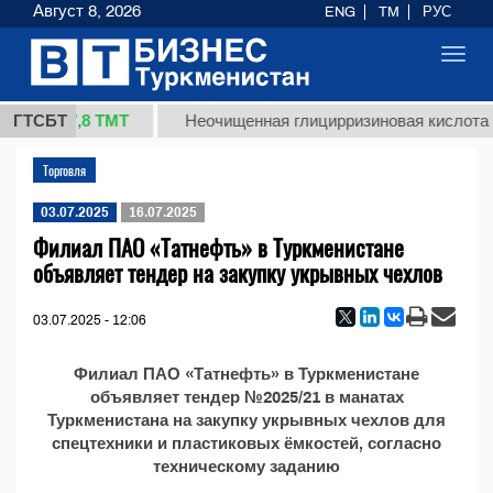
Август 8, 2026
ENG
TM
РУС
Toggl
navig
37,8 ТМТ
(кг.)
ГТСБТ
Неочищенная глицирризиновая кислота с
Торговля
03.07.2025
16.07.2025
Филиал ПАО «Татнефть» в Туркменистане
объявляет тендер на закупку укрывных чехлов
03.07.2025 - 12:06
Филиал ПАО «Татнефть» в Туркменистане
объявляет тендер №2025/21 в манатах
Туркменистана на закупку укрывных чехлов для
спецтехники и пластиковых ёмкостей, согласно
техническому заданию