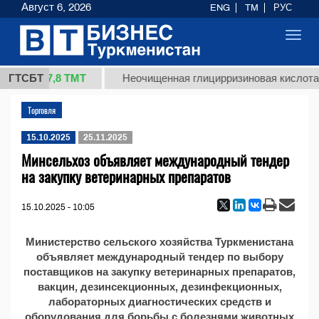
Август 6, 2026
ENG
TM
РУС
Toggl
navig
37,8 ТМТ
 (кг.)
ГТСБТ
Неочищенная глицирризиновая кислота с
Торговля
15.10.2025
25.11.2025
Минсельхоз объявляет международный тендер
на закупку ветеринарных препаратов
15.10.2025 - 10:05
Министерство сельского хозяйства Туркменистана
объявляет международный тендер по выбору
поставщиков на закупку ветеринарных препаратов,
вакцин, дезинсекционных, дезинфекционных,
лабораторных диагностических средств и
оборудования для борьбы с болезнями животных