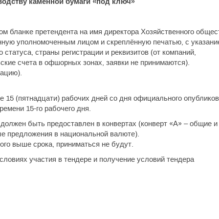
водству каменной бумаги «под ключ»
м бланке претендента на имя директора Хозяйственного общес
анную уполномоченным лицом и скреплённую печатью, с указани
о статуса, страны регистрации и реквизитов (от компаний,
кие счета в офшорных зонах, заявки не принимаются).
ацию).
 15 (пятнадцати) рабочих дней со дня официального опублико
ремени 15-го рабочего дня.
должен быть предоставлен в конвертах (конверт «А» – общие и
ые предложения в национальной валюте).
го выше срока, приниматься не будут.
ловиях участия в тендере и получение условий тендера