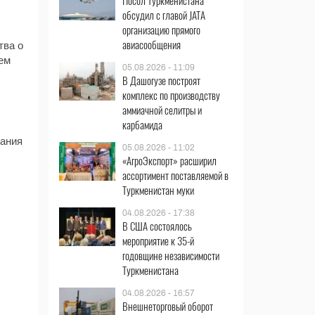
Посол Туркменистана
обсудил с главой JATA
организацию прямого
авиасообщения
тва о
ем
05.08.2026 - 11:09
В Дашогузе построят
комплекс по производству
аммиачной селитры и
карбамида
вания
05.08.2026 - 11:02
«АгроЭкспорт» расширил
ассортимент поставляемой в
Туркменистан муки
04.08.2026 - 17:38
В США состоялось
мероприятие к 35-й
годовщине независимости
Туркменистана
04.08.2026 - 16:57
Внешнеторговый оборот