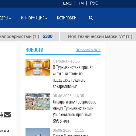
ENG
TM
РУС
ДЕРЫ
ИНФОРМАЦИЯ
КОТИРОВКИ
$300
$86 0
ернистый (т.)
Йод технический марки "А" (т.)
НОВОСТИ
ПОКАЗАТЬ ВСЕ
Сегодня - 10:55
В Туркменистане прошёл
«круглый стол» по
поддержке грудного
вскармливания
05.08.2026 - 14:35
Январь-июнь: Товарооборот
между Туркменистаном и
Узбекистаном превысил
$598 млн
ской
05.08.2026 - 11:11