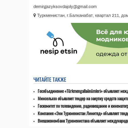
demirgazyksovdajoly@gmail.com
Туркменистан, г.Балканабат, квартал 211, до
ЧИТАЙТЕ ТАКЖЕ
Гособъединение «Türkmengallaönümleri» объявляет меж
Минсельхоз объявляет тендер на закупку средств защит
Госкомитет по телевидению, радиовещанию и кинематог
Компания «Эни Туркменистан Лимитед» объявляет тенде
Внешэкономбанк Туркменистана объявляет международны