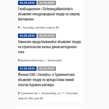
06.08.2026
16.09.2026
Гособъединение «Türkmengallaönümleri»
объявляет международный тендер на закупку
фостоксина
г. Ашхабад, Арчабил шаёлы 92
06.08.2026
26.08.2026
Хякимлик города Балканабат объявляет тендер
на строительство жилых домов коттеджного
типа
Балканский велаят, г. Балканабат
03.08.2026
28.08.2026
Филиал ПАО «Татнефть» в Туркменистане
объявляет тендер по аренде блока тонкой
очистки бурового раствора
Туркменистан, г. Балканабад, ул. Т. Сатылова,
квартал 150, дом 59