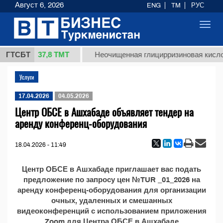
Август 6, 2026
ENG
TM
РУС
Toggl
navig
37,8 ТМТ
 1 (кг.)
ГТСБТ
Неочищенная глицирризиновая кислот
Услуги
17.04.2026
04.05.2026
Центр ОБСЕ в Ашхабаде объявляет тендер на
аренду конференц-оборудования
18.04.2026 - 11:49
Центр ОБСЕ в Ашхабаде приглашает вас подать
предложение по запросу цен №TUR _01_2026 на
аренду конференц-оборудования для организации
очных, удаленных и смешанных
видеоконференций с использованием приложения
Zoom для Центра ОБСЕ в Ашхабаде