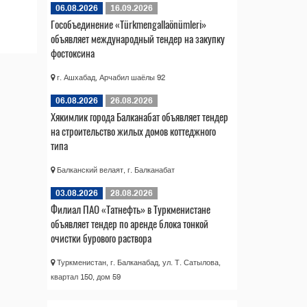
06.08.2026
16.09.2026
Гособъединение «Türkmengallaönümleri»
объявляет международный тендер на закупку
фостоксина
г. Ашхабад, Арчабил шаёлы 92
06.08.2026
26.08.2026
Хякимлик города Балканабат объявляет тендер
на строительство жилых домов коттеджного
типа
Балканский велаят, г. Балканабат
03.08.2026
28.08.2026
Филиал ПАО «Татнефть» в Туркменистане
объявляет тендер по аренде блока тонкой
очистки бурового раствора
Туркменистан, г. Балканабад, ул. Т. Сатылова,
квартал 150, дом 59