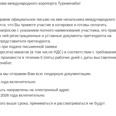
рома международного аэропорта Туркменабат
тправив официальное письмо на имя начальника международного
тся, что Вы примете участие в котировке и готовы оплатить
апросом с указанием полного наименования участника, его прав
 к ней регистрационные и уставные документы претендента на
 представителя претендента;
 при подаче письменной заявки.
идесяти) манатов (в том числе НДС) в соответствии с требовани
произвести в течении 5 (пять) рабочих дней с даты выставлени
енабат.
ра мы отправим Вам всю тендерную документацию.
 года включительно.
ыть направлены на электронный адрес
я 2026 года включительно.
го выше срока, приниматься и рассматриваться не будут.