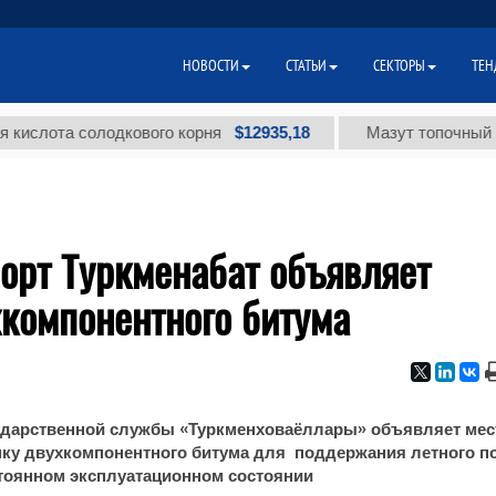
НОВОСТИ
СТАТЬИ
СЕКТОРЫ
ТЕН
$12935,18
лота солодкового корня
Мазут топочный малос
рт Туркменабат объявляет
хкомпонентного битума
ударственной службы «Туркменховаёллары» объявляет ме
упку двухкомпонентного битума для поддержания летного п
тоянном эксплуатационном состоянии