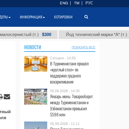
ENG
TM
РУС
ДЕРЫ
ИНФОРМАЦИЯ
КОТИРОВКИ
$300
$86 
ернистый (т.)
Йод технический марки "А" (т.)
НОВОСТИ
ПОКАЗАТЬ ВСЕ
Сегодня - 10:55
В Туркменистане прошёл
«круглый стол» по
поддержке грудного
вскармливания
05.08.2026 - 14:35
Январь-июнь: Товарооборот
между Туркменистаном и
Узбекистаном превысил
стный
$598 млн
оля
05.08.2026 - 11:11