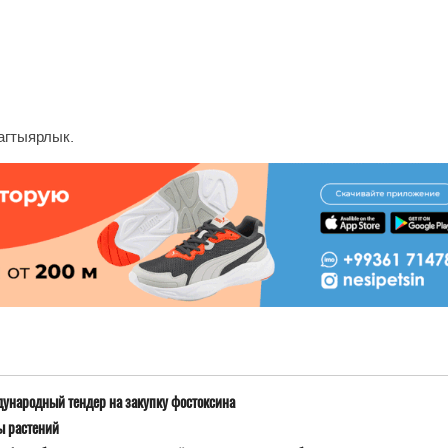
агтыярлык.
дународный тендер на закупку фостоксина
ы растений