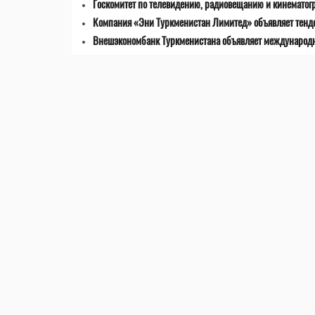
Госкомитет по телевидению, радиовещанию и кинематог
Компания «Эни Туркменистан Лимитед» объявляет тенде
Внешэкономбанк Туркменистана объявляет международны