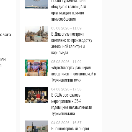
Посол Туркменистана
обсудил с главой JATA
организацию прямого
авиасообщения
05.08.2026 - 11:09
В Дашогузе построят
ового
комплекс по производству
аммиачной селитры и
карбамида
ями
05.08.2026 - 11:02
я
«АгроЭкспорт» расширил
ассортимент поставляемой в
Туркменистан муки
04.08.2026 - 17:38
В США состоялось
мероприятие к 35-й
годовщине независимости
Туркменистана
04.08.2026 - 16:57
Внешнеторговый оборот