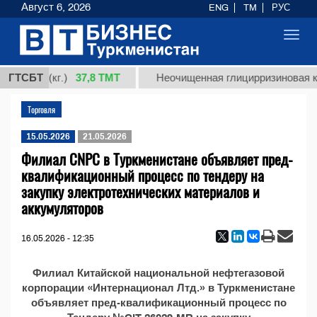
Август 6, 2026
ENG
TM
РУС
Toggl
navig
37,8 ТМТ
сорт 1 (кг.)
ГТСБТ
Неочищенная глицирризиновая ки
Торговля
15.05.2026
21.05.2026
Филиал CNPC в Туркменистане объявляет пред-
квалификационный процесс по тендеру на
закупку электротехнических материалов и
аккумуляторов
16.05.2026 - 12:35
Филиал Китайской национальной нефтегазовой
корпорации «Интернационал Лтд.» в Туркменистане
объявляет пред-квалификационный процесс по