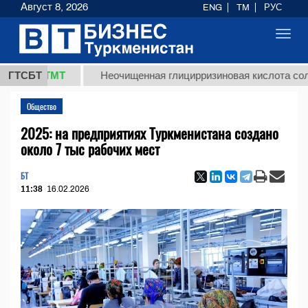
Август 8, 2026
ENG
TM
РУС
Toggl
navig
,8 ТМТ
ГТСБТ
Неочищенная глицирризиновая кислота солодково
Общество
2025: на предприятиях Туркменистана создано
около 7 тыс рабочих мест
БТ
11:38
16.02.2026