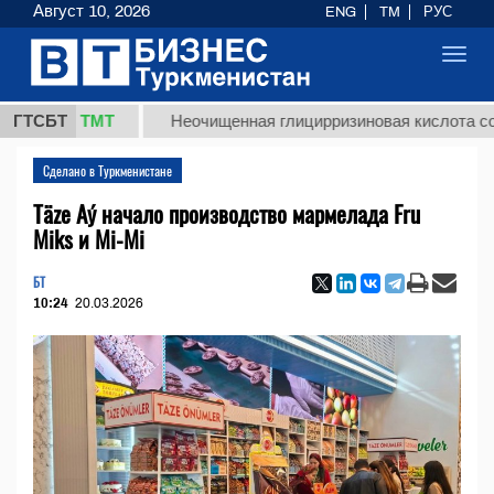
Август 10, 2026
ENG
TM
РУС
Toggl
navig
,8 ТМТ
ГТСБТ
Неочищенная глицирризиновая кислота солодково
Сделано в Туркменистане
Täze Aý началo производство мармелада Fru
Miks и Mi-Mi
БТ
10:24
20.03.2026