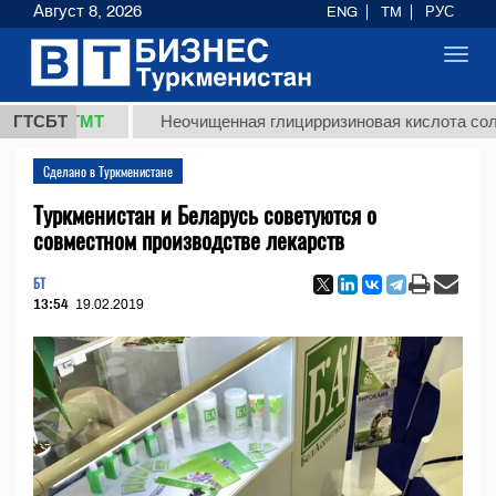
Август 8, 2026
ENG
TM
РУС
Toggl
navig
,8 ТМТ
ГТСБТ
Неочищенная глицирризиновая кислота солодково
Сделано в Туркменистане
Туркменистан и Беларусь советуются о
совместном производстве лекарств
БТ
13:54
19.02.2019