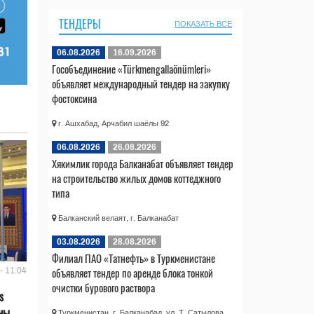
ТЕНДЕРЫ
ПОКАЗАТЬ ВСЕ
06.08.2026
16.09.2026
Гособъединение «Türkmengallaönümleri»
объявляет международный тендер на закупку
фостоксина
г. Ашхабад, Арчабил шаёлы 92
06.08.2026
26.08.2026
Хякимлик города Балканабат объявляет тендер
на строительство жилых домов коттеджного
типа
Балканский велаят, г. Балканабат
03.08.2026
28.08.2026
Филиал ПАО «Татнефть» в Туркменистане
объявляет тендер по аренде блока тонкой
- 11:04
очистки бурового раствора
s
аны
Туркменистан, г. Балканабад, ул. Т. Сатылова,