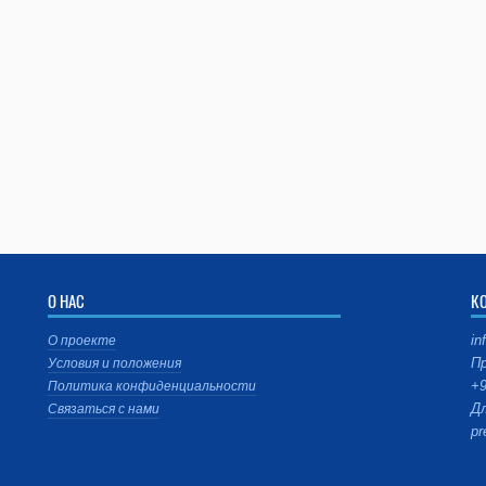
О НАС
К
in
О проекте
Пр
Условия и положения
+9
Политика конфиденциальности
Дл
Связаться с нами
pr