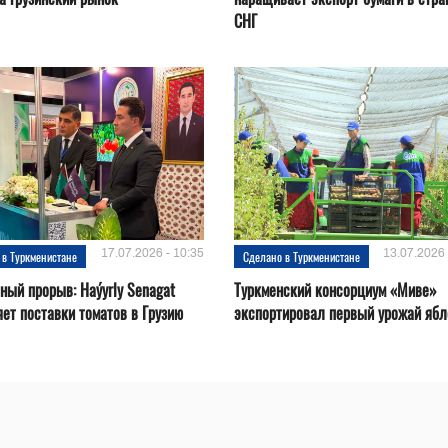
СНГ
17.07.2026 - 10:35
13.07.2026 
 в Туркменистане
Сделано в Туркменистане
ный прорыв: Haýyrly Senagat
Туркменский консорциум «Миве»
ет поставки томатов в Грузию
экспортировал первый урожай ябл