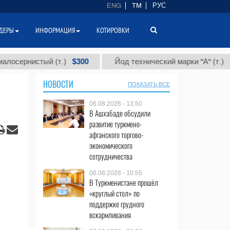
ENG
TM
РУС
ДЕРЫ
ИНФОРМАЦИЯ
КОТИРОВКИ
$300
$86 000
нистый (т.)
Йод технический марки "А" (т.)
НОВОСТИ
ПОКАЗАТЬ ВСЕ
06.08.2026 - 13:50
В Ашхабаде обсудили
развитие туркмено-
афганского торгово-
экономического
сотрудничества
06.08.2026 - 10:55
В Туркменистане прошёл
«круглый стол» по
поддержке грудного
вскармливания