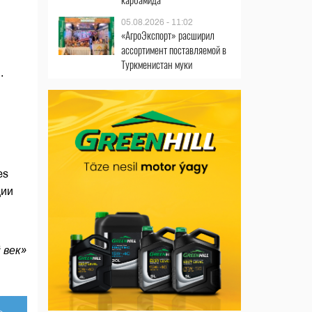
05.08.2026 - 11:02
«АгроЭкспорт» расширил
ассортимент поставляемой в
Туркменистан муки
.
es
ции
 век»