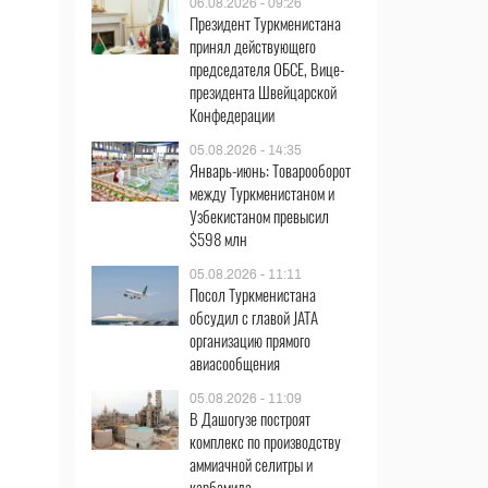
06.08.2026 - 09:26
Президент Туркменистана
принял действующего
председателя ОБСЕ, Вице-
президента Швейцарской
Конфедерации
05.08.2026 - 14:35
Январь-июнь: Товарооборот
между Туркменистаном и
Узбекистаном превысил
$598 млн
05.08.2026 - 11:11
Посол Туркменистана
обсудил с главой JATA
организацию прямого
авиасообщения
05.08.2026 - 11:09
В Дашогузе построят
комплекс по производству
аммиачной селитры и
карбамида