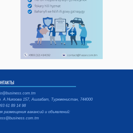
ОНТАКТЫ
fo@business.com.tm
. А.Ниязова 157, Ашгабат, Туркменистан, 744000
93 61 89 14 98
я размещения вакансий и объявлений:
ess@business.com.tm