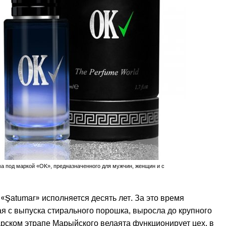
 под маркой «OK», предназначенного для мужчин, женщин и с
«Şatumar» исполняется десять лет. За это время
я с выпуска стирального порошка, выросла до крупного
рском этрапе Марыйского велаята функционирует цех, в