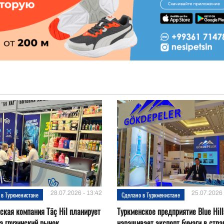
28.07.2026 - 13:42
25.07.2026 
 в Туркменистане
Сделано в Туркменистане
ская компания Täç Hil планирует
Туркменское предприятие Blue Hill
а грузинский рынок
наращивает экспорт бумаги в стр