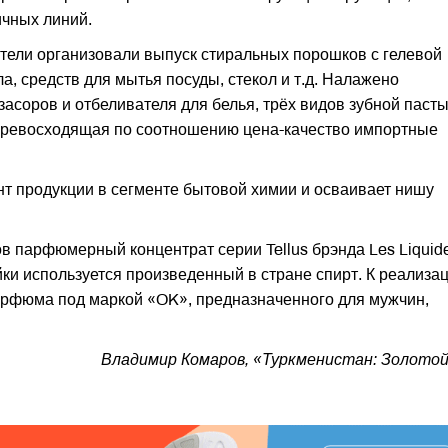
ичных линий.
ели организовали выпуск стиральных порошков с гелевой
а, средств для мытья посуды, стекол и т.д. Налажено
засоров и отбеливателя для белья, трёх видов зубной пасты
превосходящая по соотношению цена-качество импортные
т продукции в сегменте бытовой химии и осваивает нишу
в парфюмерный концентрат серии Tellus брэнда Les Liquid
йки используется произведенный в стране спирт. К реализа
рфюма под маркой «OK», предназначенного для мужчин,
Владимир Комаров, «Туркменистан: Золотой