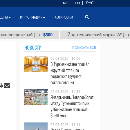
ENG
TM
РУС
ДЕРЫ
ИНФОРМАЦИЯ
КОТИРОВКИ
$300
$86 0
рнистый (т.)
Йод технический марки "А" (т.)
НОВОСТИ
ПОКАЗАТЬ ВСЕ
06.08.2026 - 10:55
В Туркменистане прошёл
«круглый стол» по
поддержке грудного
вскармливания
05.08.2026 - 14:35
Январь-июнь: Товарооборот
между Туркменистаном и
Узбекистаном превысил
$598 млн
05.08.2026 - 11:11