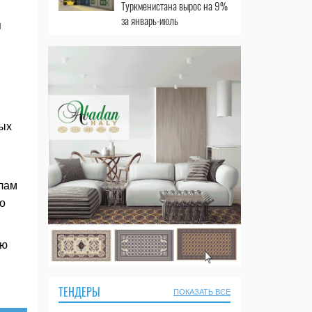
Туркменистана вырос на 9%
за январь-июль
я
мых
елам
о
ью
ТЕНДЕРЫ
ПОКАЗАТЬ ВСЕ