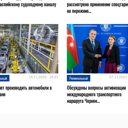
аспийскому судоходному каналу
рассмотрено применение спецтар
на порожние...
14.11.2023 - 16:23
07.11.2023 
льный
Региональный
нет производить автомобили в
Обсуждены вопросы активизации
ане
международного транспортного
маршрута Черное...