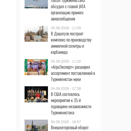
Посол Туркменистана
обсудил с главой JATA
организацию прямого
авиасообщения
05.08.2026 - 11:09
В Дашогузе построят
комплекс по производству
аммиачной селитры и
карбамида
05.08.2026 - 11:02
«АгроЭкспорт» расширил
ассортимент поставляемой в
Туркменистан муки
04.08.2026 - 17:38
В США состоялось
мероприятие к 35-й
годовщине независимости
Туркменистана
04.08.2026 - 16:57
Внешнеторговый оборот