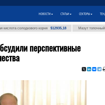
НОВОСТИ
СТАТЬИ
СЕКТОРЫ
ТЕН
$12935,18
та солодкового корня
Мазут топочный малосе
обсудили перспективные
чества