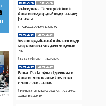
06.08.2026
16.09.2026
Гособъединение «Türkmengallaönümleri»
объявляет международный тендер на закупку
фостоксина
г. Ашхабад, Арчабил шаёлы 92
06.08.2026
26.08.2026
Хякимлик города Балканабат объявляет тендер
на строительство жилых домов коттеджного
типа
Балканский велаят, г. Балканабат
03.08.2026
28.08.2026
Филиал ПАО «Татнефть» в Туркменистане
объявляет тендер по аренде блока тонкой
очистки бурового раствора
Туркменистан, г. Балканабад, ул. Т. Сатылова,
- 12:02
квартал 150, дом 59