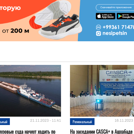
21.11.2023 - 11:41
16.11.2023 
льный
Региональный
рузовые суда начнут ходить по
На заседании CASCA+ в Ашхабаде