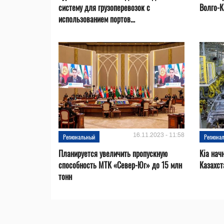
систему для грузоперевозок с
Волго-К
использованием портов...
16.11.2023 - 11:58
Региональный
Региона
Планируется увеличить пропускную
Kia нач
способность МТК «Север-Юг» до 15 млн
Казахст
тонн