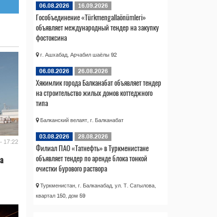
06.08.2026
16.09.2026
Гособъединение «Türkmengallaönümleri»
объявляет международный тендер на закупку
фостоксина
г. Ашхабад, Арчабил шаёлы 92
06.08.2026
26.08.2026
Хякимлик города Балканабат объявляет тендер
на строительство жилых домов коттеджного
типа
Балканский велаят, г. Балканабат
03.08.2026
28.08.2026
- 17:22
Филиал ПАО «Татнефть» в Туркменистане
объявляет тендер по аренде блока тонкой
на
очистки бурового раствора
Туркменистан, г. Балканабад, ул. Т. Сатылова,
квартал 150, дом 59