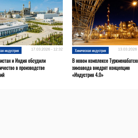
17.03.2026 - 12:32
13.03.2026 
кая индустрия
Химическая индустрия
истан и Индия обсудили
В новом комплексе Туркменабатск
ичество в производстве
химзавода внедрят концепцию
ний
«Индустрия 4.0»