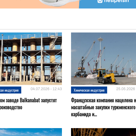
04.07.2026 - 12:43
25.05.2026 
кая индустрия
Химическая индустрия
ом заводе Balkanabat запустят
Французская компания нацелена 
роизводство
масштабные закупки туркменского
карбамида и...