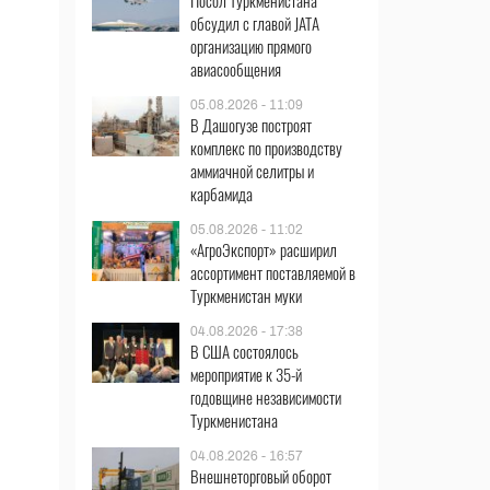
Посол Туркменистана
обсудил с главой JATA
организацию прямого
авиасообщения
05.08.2026 - 11:09
В Дашогузе построят
комплекс по производству
аммиачной селитры и
карбамида
05.08.2026 - 11:02
«АгроЭкспорт» расширил
ассортимент поставляемой в
Туркменистан муки
04.08.2026 - 17:38
В США состоялось
мероприятие к 35-й
годовщине независимости
Туркменистана
04.08.2026 - 16:57
Внешнеторговый оборот