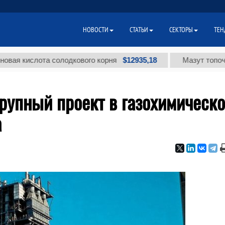
НОВОСТИ
СТАТЬИ
СЕКТОРЫ
ТЕН
$12935,18
ислота солодкового корня
Мазут топочный ма
рупный проект в газохимическ
а