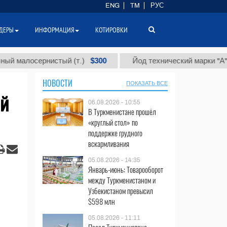
ENG
TM
РУС
ДЕРЫ
ИНФОРМАЦИЯ
КОТИРОВКИ
$300
$8
лосернистый (т.)
Йод технический марки "А" (т.)
НОВОСТИ
ПОКАЗАТЬ ВСЕ
ой
06.08.2026 - 10:55
В Туркменистане прошёл
«круглый стол» по
поддержке грудного
вскармливания
05.08.2026 - 14:35
Январь-июнь: Товарооборот
между Туркменистаном и
Узбекистаном превысил
$598 млн
05.08.2026 - 11:11