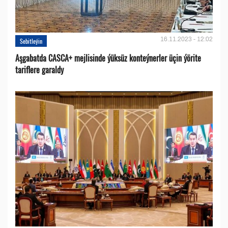
16.11.2023 - 12:02
Sebitleýin
Aşgabatda CASCA+ mejlisinde ýüksüz konteýnerler üçin ýörite
tariflere garaldy