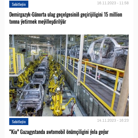
16.11.2023 - 11:58
Sebitleýin
Demirgazyk-Günorta ulag geçelgesiniň geçirijiligini 15 million
tonna ýetirmek meýilleşdirilýär
14.11.2023 - 16:23
Sebitleýin
“Kia” Gazagystanda awtomobil önümçiligini ýola goýar