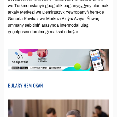
we Türkmenistanyň geografik baglanyşygyny ulanmak
arkaly Merkezi we Demirgazyk Ýewropanyň hem-de
Günorta Kawkaz we Merkezi Aziýa/ Aziýa- Ýuwaş
ummany sebitiniň arasynda intermodal ulag
geçelgesini döretmegi maksat edinýär.
BULARY HEM OKAŇ