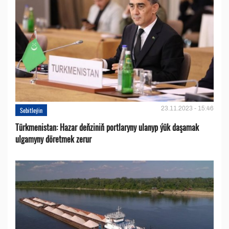
23.11.2023 - 15:46
Sebitleýin
Türkmenistan: Hazar deňziniň portlaryny ulanyp ýük daşamak
ulgamyny döretmek zerur