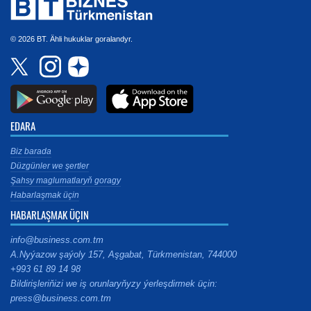
© 2026 BT. Ähli hukuklar goralandyr.
EDARA
Biz barada
Düzgünler we şertler
Şahsy maglumatlaryň goragy
Habarlaşmak üçin
HABARLAŞMAK ÜÇIN
info@business.com.tm
A.Nyýazow şaýoly 157, Aşgabat, Türkmenistan, 744000
+993 61 89 14 98
Bildirişleriňizi we iş orunlaryňyzy ýerleşdirmek üçin:
press@business.com.tm