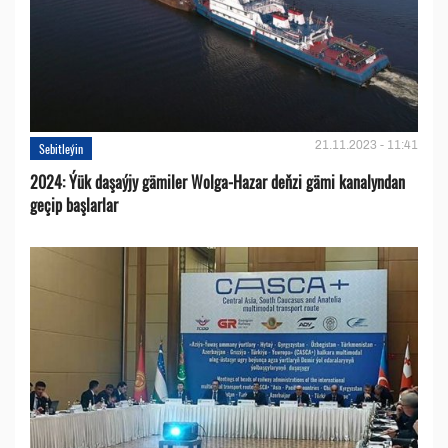
21.11.2023 - 11:41
Sebitleýin
2024: Ýük daşaýjy gämiler Wolga-Hazar deňzi gämi kanalyndan
geçip başlarlar