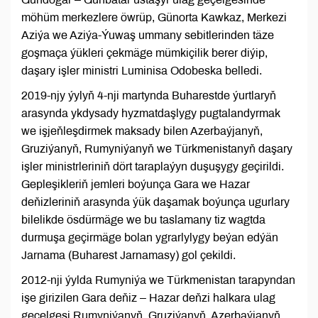
möhüm merkezlere öwrüp, Günorta Kawkaz, Merkezi
Aziýa we Aziýa-Ýuwaş ummany sebitlerinden täze
goşmaça ýükleri çekmäge mümkiçilik berer diýip,
daşary işler ministri Luminisa Odobeska belledi.
2019-njy ýylyň 4-nji martynda Buharestde ýurtlaryň
arasynda ykdysady hyzmatdaşlygy pugtalandyrmak
we işjeňleşdirmek maksady bilen Azerbaýjanyň,
Gruziýanyň, Rumyniýanyň we Türkmenistanyň daşary
işler ministrleriniň dört taraplaýyn duşuşygy geçirildi.
Gepleşikleriň jemleri boýunça Gara we Hazar
deňizleriniň arasynda ýük daşamak boýunça ugurlary
bilelikde ösdürmäge we bu taslamany tiz wagtda
durmuşa geçirmäge bolan ygrarlylygy beýan edýän
Jarnama (Buharest Jarnamasy) gol çekildi.
2012-nji ýylda Rumyniýa we Türkmenistan tarapyndan
işe girizilen Gara deňiz – Hazar deňzi halkara ulag
geçelgesi Rumyniýanyň, Gruziýanyň, Azerbaýjanyň