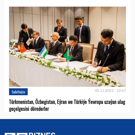
04.11.2023 - 10:47
Sebitleýin
Türkmenistan, Özbegistan, Eýran we Türkiýe Ýewropa uzaýan ulag
geçelgesini dörederler