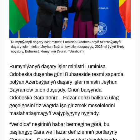
Rumyniýanyň daşary işler ministri Luminisa Odobeskanyň Azerbaýjanyň
daşary işler ministri Jeýhun Baýramow bilen duşuşygy, 2023-nji ýylyň 6-njy
noýabry, Buharest, Rumyniýa (Surat: “Veridica”)
Rumyniýanyň daşary işler ministri Luminisa
Odobeska duşenbe güni Buharestde resmi saparda
bolýan Azerbaýjanyň daşary işler ministri Jeýhun
Baýramow bilen duşuşdy. Onuň barşynda
Odobeska Gara deňiz – Hazar deňzi halkara ulag
geçelgesini tiz wagtda işe girizmek meselelerini
maslahatlaşmagyň wajyplygyny nygtady.
“Veridica” neşiriniň habar bermegine görä, bu
başlangyç Gara we Hazar deňizleriniň portlaryny
Gündogar – Günbatar üstaşyr ulag geçelgesinde