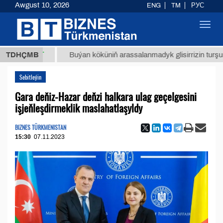
Awgust 10, 2026
ENG
TM
РУС
Toggl
navig
8 ТМТ
TDHÇMB
Buýan köküniň arassalanmadyk glisirrizin turşusy (t.)
Sebitleýin
Gara deňiz-Hazar deňzi halkara ulag geçelgesini
işjeňleşdirmeklik maslahatlaşyldy
BIZNES TÜRKMENISTAN
15:30
07.11.2023