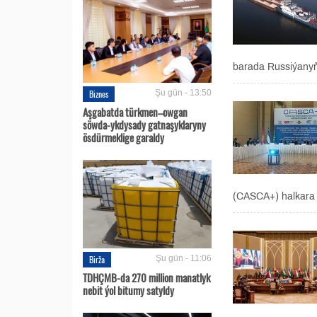
barada Russiýanyň 
Biznes
Şu gün - 13:50
Aşgabatda türkmen–owgan
söwda-ykdysady gatnaşyklaryny
ösdürmeklige garaldy
(CASCA+) halkara 
Birža
Şu gün - 11:06
TDHÇMB-da 270 million manatlyk
nebit ýol bitumy satyldy