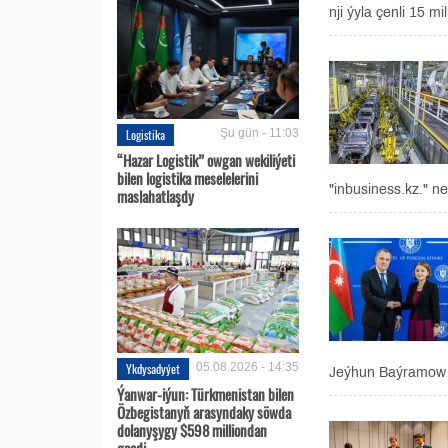
nji ýyla çenli 15 m
Logistika
Şu gün - 11:03
“Hazar Logistik” owgan wekiliýeti
bilen logistika meselelerini
"inbusiness.kz." n
maslahatlaşdy
Ykdysadyýet
05.08.2026 - 14:35
Jeýhun Baýramow b
Ýanwar-iýun: Türkmenistan bilen
Özbegistanyň arasyndaky söwda
dolanyşygy $598 milliondan
geçdi