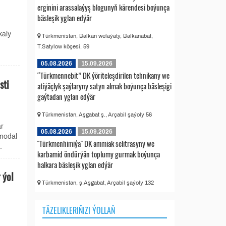
erginini arassalaýyş blogunyň kärendesi boýunça
bäsleşik yglan edýär
kaly
Türkmenistan, Balkan welaýaty, Balkanabat,
T.Satylow köçesi, 59
05.08.2026
15.09.2026
“Türkmennebit” DK ýöriteleşdirilen tehnikany we
sti
atiýäçlyk şaýlaryny satyn almak boýunça bäsleşigi
gaýtadan yglan edýär
Türkmenistan, Aşgabat ş., Arçabil şaýoly 56
ar
05.08.2026
15.09.2026
imodal
"Türkmenhimiýa" DK ammiak selitrasyny we
.
karbamid öndürýän toplumy gurmak boýunça
halkara bäsleşik yglan edýär
 ýol
Türkmenistan, ş.Aşgabat, Arçabil şaýoly 132
TÄZELIKLERIŇIZI ÝOLLAŇ