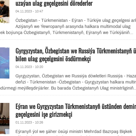
uzaýan ulag geçelgesini dörederler
04.11.2023 - 10:47
Özbegistan - Türkmenistan - Eýran - Türkiýe ulag geçelgesi ar
Aziýanyň we Ýewropanyň arasynda halkara multimodal ulag
mek boýunça Özbegistanyň, Türkmenistanyň, Eýranyň we Türkiýäniň...
Gyrgyzystan, Özbegistan we Russiýa Türkmenistanyň ü
bilen ulag geçelgesini ösdürmekçi
04.11.2023 - 10:20
Gyrgyzystan, Özbegistan we Russiýa döwletleri Russiýa - Haz
deňzi - Türkmenistan -Özbegistan - Gyrgyzystan halkara mult
sdürmegi meýilleşdirýärler. Bu barada Özbegistanyň Ulag ministrliginiň..
Eýran we Gyrgyzystan Türkmenistanyň üstünden demir
geçelgesini işe girizmekçi
01.11.2023 - 10:26
Eýranyň ýol we şäher ösüşi ministri Mehrdad Bazrpaş Bişkek