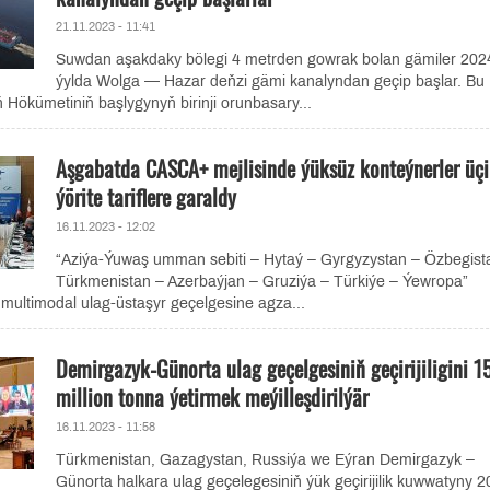
21.11.2023 - 11:41
Suwdan aşakdaky bölegi 4 metrden gowrak bolan gämiler 2024
ýylda Wolga — Hazar deňzi gämi kanalyndan geçip başlar. Bu
Hökümetiniň başlygynyň birinji orunbasary...
Aşgabatda CASCA+ mejlisinde ýüksüz konteýnerler üç
ýörite tariflere garaldy
16.11.2023 - 12:02
“Aziýa-Ýuwaş umman sebiti – Hytaý – Gyrgyzystan – Özbegist
Türkmenistan – Azerbaýjan – Gruziýa – Türkiýe – Ýewropa”
multimodal ulag-üstaşyr geçelgesine agza...
Demirgazyk-Günorta ulag geçelgesiniň geçirijiligini 1
million tonna ýetirmek meýilleşdirilýär
16.11.2023 - 11:58
Türkmenistan, Gazagystan, Russiýa we Eýran Demirgazyk –
Günorta halkara ulag geçelegesiniň ýük geçirijilik kuwwatyny 2