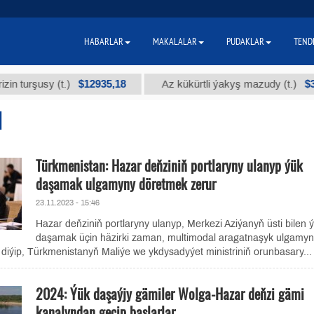
HABARLAR
MAKALALAR
PUDAKLAR
TEND
$12935,18
$300
şusy (t.)
Az kükürtli ýakyş mazudy (t.)
N
Türkmenistan: Hazar deňziniň portlaryny ulanyp ýük
daşamak ulgamyny döretmek zerur
23.11.2023 - 15:46
Hazar deňziniň portlaryny ulanyp, Merkezi Aziýanyň üsti bilen 
daşamak üçin häzirki zaman, multimodal aragatnaşyk ulgamy
diýip, Türkmenistanyň Maliýe we ykdysadyýet ministriniň orunbasary...
2024: Ýük daşaýjy gämiler Wolga-Hazar deňzi gämi
kanalyndan geçip başlarlar