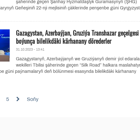
şäherinde geçen Şanhaý Hyzmatdaşlyk Guramasynyň (ŞHG)
arynyň Geňeşiniň 22-nji mejlisiniň çäklerinde penşenbe güni Gyrgyzys
Gazagystan, Azerbaýjan, Gruziýa Transhazar geçelgesi
boýunça bilelikdäki kärhanany dörederler
31.10.2023 - 13:41
Gazagystanyň, Azerbaýjanyň we Gruziýanyň demir ýol edarala
wekilleri Tbilisi şäherinde geçen “Silk Road” halkara maslahat
be güni paýnamalaryň deň bölünmesi esasynda bilelikdäki kärhanany
5
Soňy