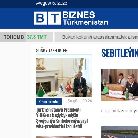
Awgust 6, 2026
37,8 ТМТ
(kg.)
TDHÇMB
Buýan köküniň arassalanmadyk glisirrizin tur
SEBITLEÝI
SOŇKY TÄZELIKLER
Resmi habarlar
Şu gün - 09:26
Türkmenistanyň Prezidenti
döretmek zerurdyr 
ÝHHG-na başlyklyk edýän
Şweýsariýa Konfederasiýasynyň
wise-prezidentini kabul etdi