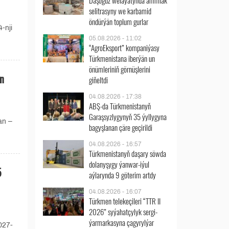
Daşoguz welaýatynda ammiak
selitrasyny we karbamid
öndürýän toplum gurlar
-nji
05.08.2026 - 11:02
“AgroEksport” kompaniýasy
Türkmenistana iberýän un
önümleriniň görnüşlerini
in
giňeltdi
04.08.2026 - 17:38
ABŞ-da Türkmenistanyň
Garaşsyzlygynyň 35 ýyllygyna
an –
bagyşlanan çäre geçirildi
04.08.2026 - 16:57
Türkmenistanyň daşary söwda
dolanyşygy ýanwar-iýul
5
aýlarynda 9 göterim artdy
04.08.2026 - 16:07
Türkmen telekeçileri “TTR II
2026” syýahatçylyk sergi-
ýarmarkasyna çagyrylýar
027-