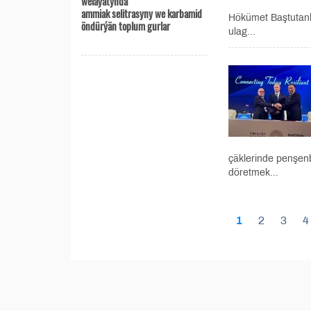
welaýatynda
ammiak selitrasyny we karbamid
Hökümet Baştutanl
öndürýän toplum gurlar
ulag...
çäklerinde penşen
döretmek...
1
2
3
4