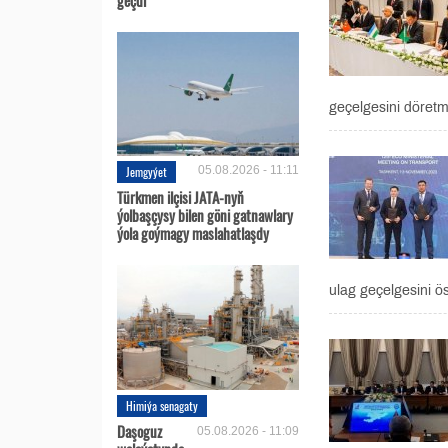
geçelgesini döret
Jemgyýet
05.08.2026 - 11:11
Türkmen ilçisi JATA-nyň
ýolbaşçysy bilen göni gatnawlary
ýola goýmagy maslahatlaşdy
ulag geçelgesini ö
Himiýa senagaty
Daşoguz
05.08.2026 - 11:09