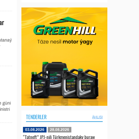
ar
stanaý
y
e güni
istri
TENDERLER
ÄHLISI
03.08.2026
28.08.2026
“Tatneft” JPJ-niň Türkmenistandaky buraw