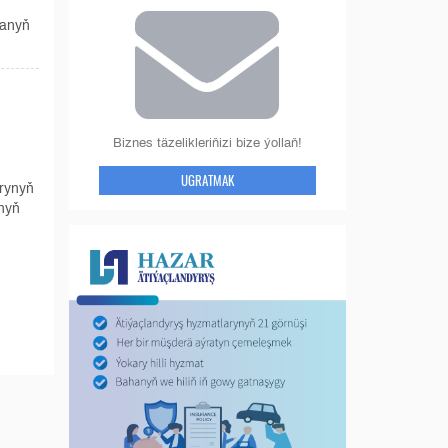
tanyň
Biznes täzelikleriňizi bize ýollaň!
UGRATMAK
rynyň
ynyň