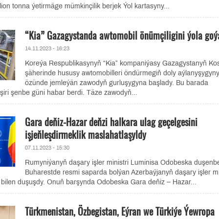
illion tonna ýetirmäge mümkinçilik berjek Ýol kartasyny...
“Kia” Gazagystanda awtomobil önümçiligini ýola goý
14.11.2023 - 16:23
Koreýa Respublikasynyň “Kia” kompaniýasy Gazagystanyň Ko
şäherinde hususy awtomobilleri öndürmegiň doly aýlanyşygyn
özünde jemleýän zawodyň gurluşygyna başlady. Bu barada
eşiri şenbe güni habar berdi. Täze zawodyň...
Gara deňiz-Hazar deňzi halkara ulag geçelgesini
işjeňleşdirmeklik maslahatlaşyldy
07.11.2023 - 15:30
Rumyniýanyň daşary işler ministri Luminisa Odobeska duşenb
Buharestde resmi saparda bolýan Azerbaýjanyň daşary işler min
ilen duşuşdy. Onuň barşynda Odobeska Gara deňiz – Hazar...
Türkmenistan, Özbegistan, Eýran we Türkiýe Ýewropa