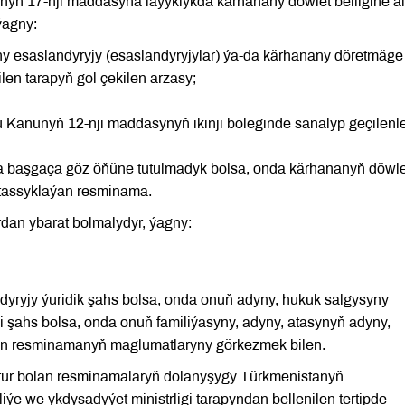
yň 17-nji maddasyna laýyklykda kärhanany döwlet belligine a
ýagny:
ny esaslandyryjy (esaslandyryjylar) ýa-da kärhanany döretmäge
len tarapyň gol çekilen arzasy;
 Kanunyň 12-nji maddasynyň ikinji böleginde sanalyp geçilenl
 başgaça göz öňüne tutulmadyk bolsa, onda kärhananyň döwle
i tassyklaýan resminama.
dan ybarat bolmalydyr, ýagny:
dyryjy ýuridik şahs bolsa, onda onuň adyny, hukuk salgysyny
ki şahs bolsa, onda onuň familiýasyny, adyny, atasynyň adyny,
ýan resminamanyň maglumatlaryny görkezmek bilen.
rur bolan resminamalaryň dolanyşygy Türkmenistanyň
e we ykdysadyýet ministrligi tarapyndan bellenilen tertipde