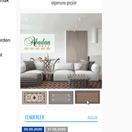
lmak
ulgamyna geçýär
erden
t
TENDERLER
ÄHLISI
06.08.2026
27.08.2026