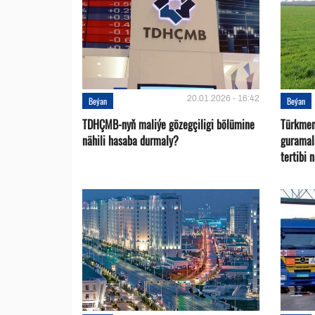
20.01.2026 - 16:42
Beýan
Beýan
TDHÇMB-nyň maliýe gözegçiligi bölümine
Türkmen
nähili hasaba durmaly?
guramal
tertibi 