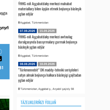
ÝHHG-niň Aşgabatdaky merkezi mahabat
materiallary bilen üpjün etmek boýunça bäsleşik
başga
yglan edýär
Aşgabat, Türkmenistan
nynyň
07.08.2026
15.09.2026
ÝHHG-niň Aşgabatdaky merkezi awtoulag
duralgasynda bassyrmalary gurmak boýunça
bäsleşik yglan edýär
Aşgabat, Türkmenistan
08.08.2026
18.09.2026
“Türkmennebit” DK maddy-tehniki serişdeleri
satyn almak boýunça halkara bäsleşigi gaýtadan
yglan edýär
Türkmenistan, Aşgabat ş., Arçabil şaýoly 56
TÄZELIKLERIŇIZI ÝOLLAŇ