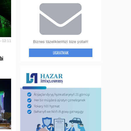
- 12:11
Biznes täzelikleriňizi bize ýollaň!
UGRATMAK
bi