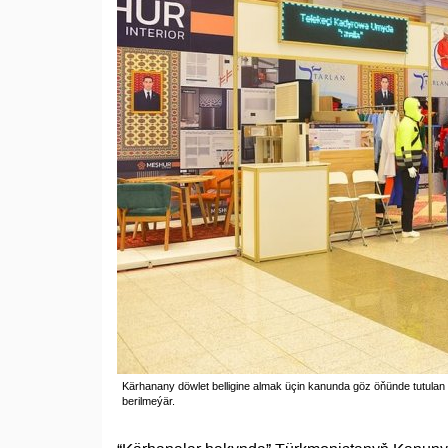
Kärhanany döwlet belligine almak üçin kanunda göz öňünde tutula
berilmeýär.