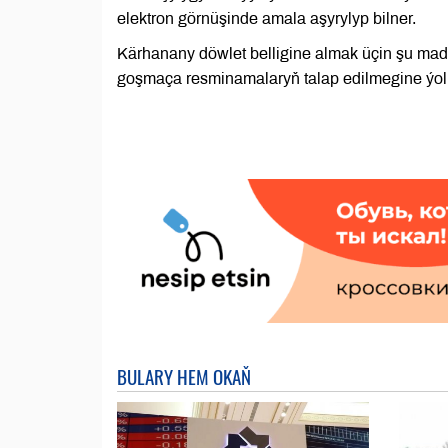
elektron görnüşinde amala aşyrylyp bilner.
Kärhanany döwlet belligine almak üçin şu mad
goşmaça resminamalaryň talap edilmegine ýol 
BULARY HEM OKAŇ