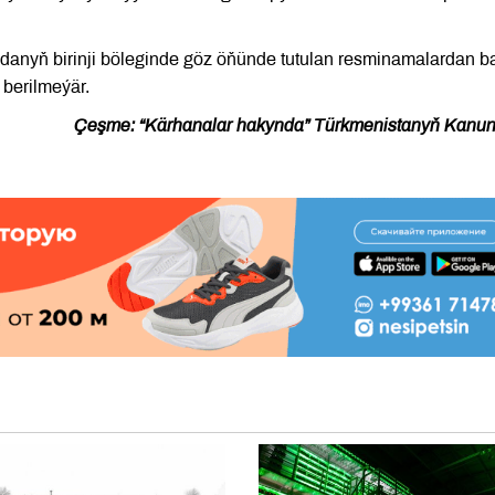
danyň birinji böleginde göz öňünde tutulan resminamalardan 
berilmeýär.
Çeşme: “Kärhanalar hakynda” Türkmenistanyň Kanu