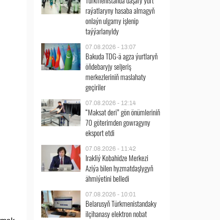
Türkmenistanda daşary ýurt
raýatlaryny hasaba almagyň
onlaýn ulgamy işlenip
taýýarlanyldy
07.08.2026 - 13:07
Bakuda TDG-ä agza ýurtlaryň
öňdebaryjy seljeriş
merkezleriniň maslahaty
geçiriler
07.08.2026 - 12:14
“Maksat deri” gön önümleriniň
70 göterimden gowragyny
eksport etdi
07.08.2026 - 11:42
Irakliý Kobahidze Merkezi
Aziýa bilen hyzmatdaşlygyň
ähmiýetini belledi
07.08.2026 - 10:01
Belarusyň Türkmenistandaky
ilçihanasy elektron nobat