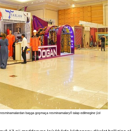
n resminamalardan başga goşmaça resminamalaryň talap edilmegine ýol