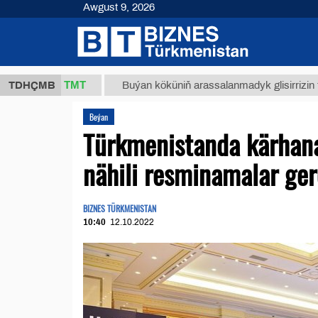
Awgust 9, 2026
37,8 ТМТ
TDHÇMB
Buýan köküniň arassalanmadyk glisirrizin turşusy (
Beýan
Türkmenistanda kärhana
nähili resminamalar ge
BIZNES TÜRKMENISTAN
10:40
12.10.2022