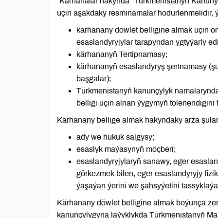
“Kärhanalar hakynda” Türkmenistanyň Kanunyn
üçin aşakdaky resminamalar hödürlenmelidir, 
kärhanany döwlet belligine almak üçin o
esaslandyryjylar tarapyndan ygtyýarly edi
kärhananyň Tertipnamasy;
kärhananyň esaslandyryş şertnamasy (şu
başgalar);
Türkmenistanyň kanunçylyk namalarynda
belligi üçin alnan ýygymyň tölenendigin
Kärhanany bellige almak hakyndaky arza şular
ady we hukuk salgysy;
esaslyk maýasynyň möçberi;
esaslandyryjylaryň sanawy, eger esaslan
görkezmek bilen, eger esaslandyryjy fizi
ýaşaýan ýerini we şahsyýetini tassykla
Kärhanany döwlet belligine almak boýunça ze
kanunçylygyna laýyklykda Türkmenistanyň Maliý