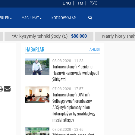
ENG
TM
РУС
ERLER
MAGLUMAT
KOTIROWKALAR
$86 000
" kysymly tehniki ýody (t.)
Natriý hlorly (nahar duzy)
HABARLAR
ÄHLISI
08.08.2026 - 11:23
Türkmenistanyň Prezidenti
Hazaryň kenarynda welosipedli
ýöriş etdi
07.08.2026 - 17:57
Türkmenistanyň DIM-niň
ýolbaşçysynyň orunbasary
ABŞ-nyň diplomaty bilen
ikitaraplaýyn hyzmatdaşlygy
maslahatlaşdy
07.08.2026 - 13:45