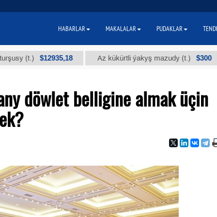
HABARLAR
MAKALALAR
PUDAKLAR
TEND
$12935,18
$300
t.)
Az kükürtli ýakyş mazudy (t.)
"А
ny döwlet belligine almak üçin
rek?