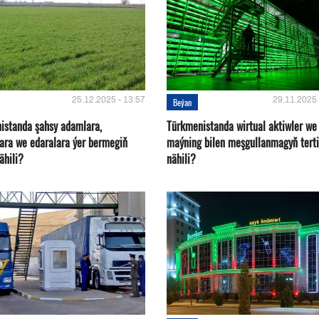
25.12.2025 - 13:57
29.11.2025 
Beýan
istanda şahsy adamlara,
Türkmenistanda wirtual aktiwler we
ara we edaralara ýer bermegiň
maýning bilen meşgullanmagyň terti
nähili?
nähili?