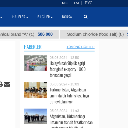
ENG
TM
РУС
İHALELER
BILGILER
BORSA
$86 000
$40
rand "А" (t.)
Sodium chloride (food salt) (t.)
HABERLER
TÜMÜNÜ GÖSTER
08.08.2024 - 12:50
Halajyň nah ýüplük egriji
fabriginiň eksporty 1000
tonnadan geçdi
05.03.2024 - 15:03
Türkmenistan, Afganistan
sınırında bir tahıl silosu inşa
etmeyi planlıyor
05.03.2024 - 11:43
Afganistan, Türkmenbaşı
limanının transit fırsatlarından