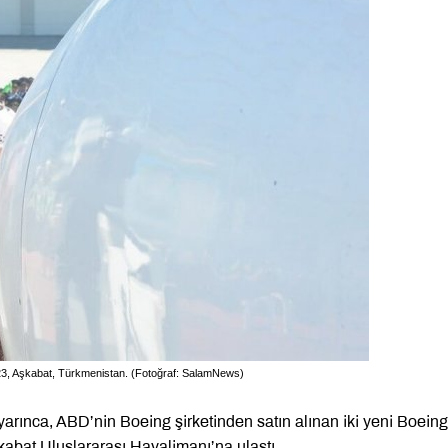
023, Aşkabat, Türkmenistan. (Fotoğraf: SalamNews)
yarınca, ABD’nin Boeing şirketinden satın alınan iki yeni Boein
abat Uluslararası Havalimanı’na ulaştı.