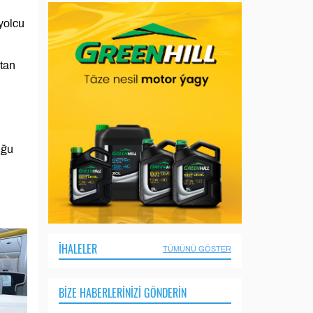
yolcu
tan
uğu
İHALELER
TÜMÜNÜ GÖSTER
BIZE HABERLERINIZI GÖNDERIN