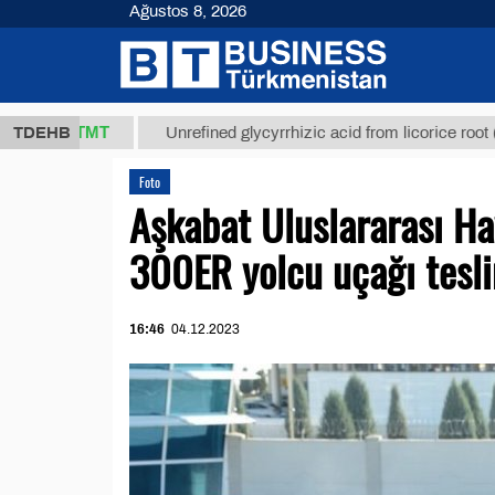
Ağustos 8, 2026
7,8 ТМТ
$1
TDEHB
Unrefined glycyrrhizic acid from licorice root (t.)
Foto
Aşkabat Uluslararası Ha
300ER yolcu uçağı tesli
16:46
04.12.2023