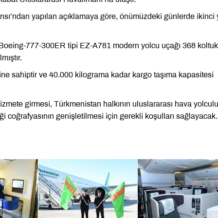
sı’ndan yapılan açıklamaya göre, önümüzdeki günlerde ikinci 
i Boeing-777-300ER tipi EZ-A781 modern yolcu uçağı 368 koltuk
mıştır.
ne sahiptir ve 40.000 kilograma kadar kargo taşıma kapasitesi
 hizmete girmesi, Türkmenistan halkının uluslararası hava yolcul
iği coğrafyasının genişletilmesi için gerekli koşulları sağlayacak.