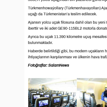
Türkmenhowaýollary (Türkmenhavayolları) Ajan
uçağı da Türkmenistan’a teslim edilecek.
Ajansın yolcu uçak filosuna dahil olan bu yen
iberttir ve iki adet GE90-115BL2 motorla donatıl
Ayrıca bu uçak 11.390 kilometre uçuş mesafesi
bulunmaktadır.
Haberde belirtildiği gibi, bu modern uçakların
ihtiyaçlarının karşılanması ve ülkenin hava traf
Fotoğraflar: SalamNews