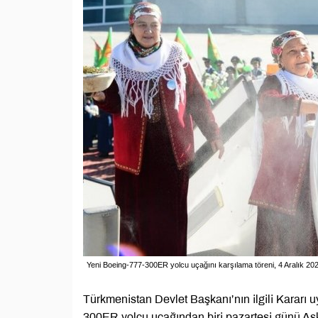
Yeni Boeing-777-300ER yolcu uçağını karşılama töreni, 4 Aralık 2
Türkmenistan Devlet Başkanı’nın ilgili Kararı u
300ER yolcu uçağından biri pazartesi günü Aşk