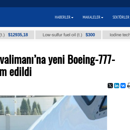
HABERLER
MAKALELER
SEKTÖRLER
2935,18
$300
Low-sulfur fuel oil (t.)
Iodine technical b
valimanı’na yeni Boeing-777-
m edildi