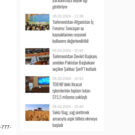
yaralanmaya büyük ilgi
gösteriyor
05.03.2024 - 11:36
Türkmenistan-Afganistan İş
Forumu: Sınıraşan su
kaynaklarının rasyonel
kullanımı değerlendirildi
05.03.2024 - 10:45
Türkmenistan Devlet Başkanı,
yeniden Pakistan Başbakanı
seçilen Şahbaz Şerif’i kutladı
05.03.2024 - 10:43
TDEHB’deki ihracat
işlemlerinin toplam tutarı
$15,5 milyona yaklaştı
04.03.2024 - 15:40
Sekiz Bag, yağ üretimek
amacıyla aspir bitkisi ekmeye
başladı
g-777-