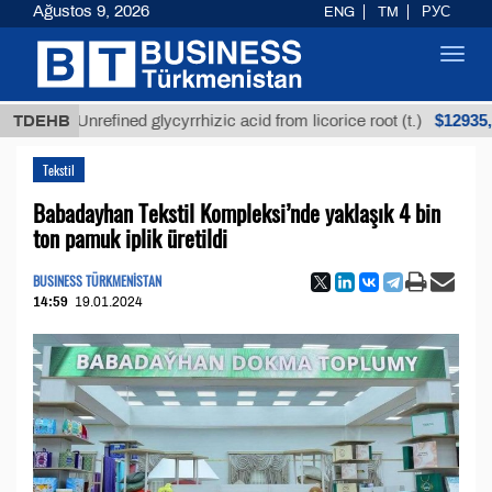
Ağustos 9, 2026
ENG
TM
РУС
Toggl
navig
$12935,18
TDEHB
Unrefined glycyrrhizic acid from licorice root (t.)
Tekstil
Babadayhan Tekstil Kompleksi’nde yaklaşık 4 bin
ton pamuk iplik üretildi
BUSINESS TÜRKMENİSTAN
14:59
19.01.2024