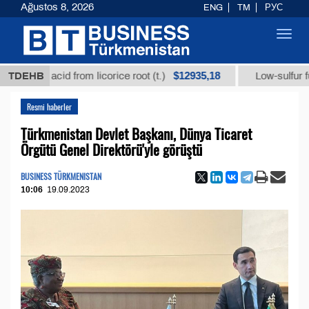
Ağustos 8, 2026
ENG
TM
РУС
Toggl
navig
$12935,18
zic acid from licorice root (t.)
TDEHB
Low-sulfur fuel oil (
Resmi haberler
Türkmenistan Devlet Başkanı, Dünya Ticaret
Örgütü Genel Direktörü'yle görüştü
BUSINESS TÜRKMENISTAN
10:06
19.09.2023