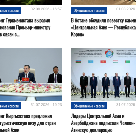
02.08.2026 - 16:57
01.08.2026 
ьные новости
Официальные новости
нт Туркменистана выразил
В Астане обсудили повестку самми
нования Премьер-министру
«Центральная Азия — Республика
 связи с...
Корея»
31.07.2026 - 19:23
31.07.2026 
ьные новости
Официальные новости
ент Кыргызстана предложил
Лидеры Центральной Азии и
туристическую визу для стран
Азербайджана подписали Чолпон-
льной Азии
Атинскую декларацию