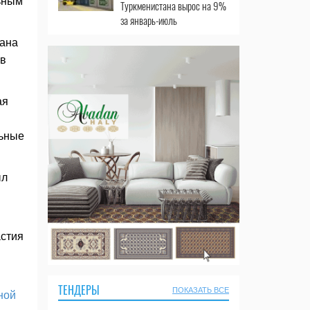
ьным
Туркменистана вырос на 9%
за январь-июль
тана
 в
ая
льные
ыл
астия
ТЕНДЕРЫ
ПОКАЗАТЬ ВСЕ
ной