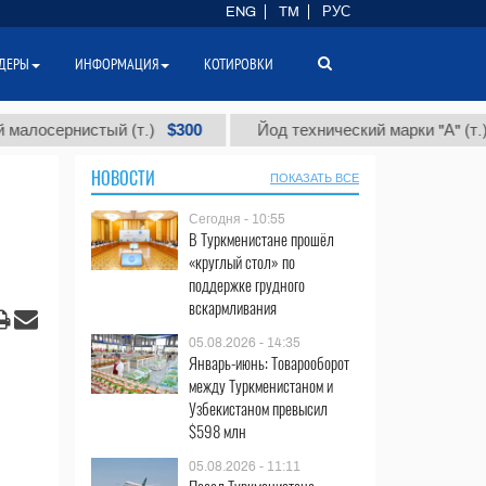
ENG
TM
РУС
ДЕРЫ
ИНФОРМАЦИЯ
КОТИРОВКИ
$300
$86 00
нистый (т.)
Йод технический марки "А" (т.)
НОВОСТИ
ПОКАЗАТЬ ВСЕ
Сегодня - 10:55
В Туркменистане прошёл
«круглый стол» по
поддержке грудного
вскармливания
05.08.2026 - 14:35
Январь-июнь: Товарооборот
между Туркменистаном и
Узбекистаном превысил
$598 млн
05.08.2026 - 11:11