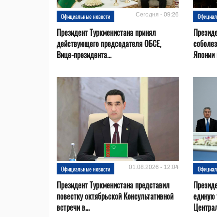
Сегодня - 09:26
Официальные новости
Официал
Президент Туркменистана принял
Президе
действующего председателя ОБСЕ,
соболез
Вице-президента...
Японии в
01.08.2026 - 12:04
Официальные новости
Официал
Президент Туркменистана представил
Презид
повестку октябрьской Консультативной
единую 
встречи в...
Центра