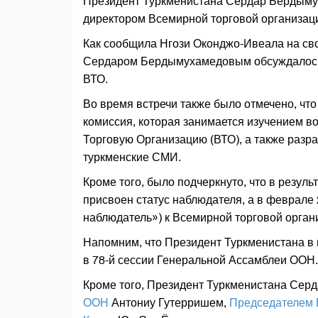
Президент Туркменистана Сердар Бердымух
директором Всемирной торговой организац
Как сообщила Нгози Оконджо-Ивеала на сво
Сердаром Бердымухамедовым обсуждалось с
ВТО.
Во время встречи также было отмечено, чт
комиссия, которая занимается изучением в
Торговую Организацию (ВТО), а также раз
туркменские СМИ.
Кроме того, было подчеркнуто, что в резул
присвоен статус наблюдателя, а в феврале
наблюдатель») к Всемирной торговой орган
Напомним, что Президент Туркменистана в 
в 78-й сессии Генеральной Ассамблеи ООН.
Кроме того, Президент Туркменистана Сер
ООН
Антониу Гутерришем,
Председателем 