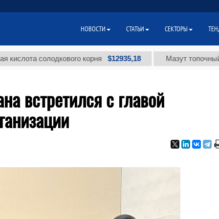
НОВОСТИ
СТАТЬИ
СЕКТОРЫ
ТЕН
$12935,18
а солодкового корня
Мазут топочный малосер
на встретился с главой
ганизации