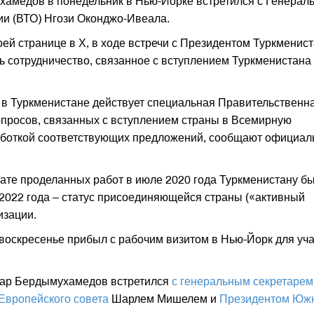
амедов в понедельник в Нью-Йорке встретился с Генерал
ии (ВТО) Нгози Оконджо-Ивеала.
ей странице в Х, в ходе встречи с Президентом Туркменис
отрудничество, связанное с вступлением Туркменистана
о в Туркменистане действует специальная Правительственн
опросов, связанных с вступлением страны в Всемирную
работкой соответствующих предложений, сообщают официа
ьтате проделанных работ в июле 2020 года Туркменистану б
 2022 года – статус присоединяющейся страны («активный
изации.
воскресенье прибыл с рабочим визитом в Нью-Йорк для уч
дар Бердымухамедов встретился
с генеральным секретарем
Европейского совета
Шарлем Мишелем и
Президентом Юж