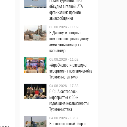
Посол Туркменистана
обсудил с главой JATA
организацию прямого
авиасообщения
05.08.2026 - 11:09
В Дашогузе построят
комплекс по производству
аммиачной селитры и
карбамида
05.08.2026 - 11:02
«АгроЭкспорт» расширил
ассортимент поставляемой в
Туркменистан муки
04.08.2026 - 17:38
В США состоялось
мероприятие к 35-й
годовщине независимости
Туркменистана
04.08.2026 - 16:57
Внешнеторговый оборот