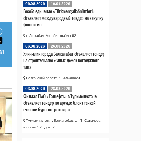
06.08.2026
16.09.2026
Гособъединение «Türkmengallaönümleri»
объявляет международный тендер на закупку
фостоксина
г. Ашхабад, Арчабил шаёлы 92
06.08.2026
26.08.2026
Хякимлик города Балканабат объявляет тендер
на строительство жилых домов коттеджного
типа
Балканский велаят, г. Балканабат
03.08.2026
28.08.2026
Филиал ПАО «Татнефть» в Туркменистане
объявляет тендер по аренде блока тонкой
очистки бурового раствора
Туркменистан, г. Балканабад, ул. Т. Сатылова,
квартал 150, дом 59