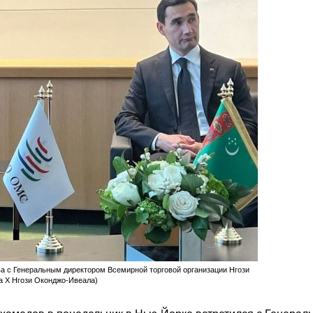
 с Генеральным директором Всемирной торговой организации Нгози
а X Нгози Оконджо-Ивеала)