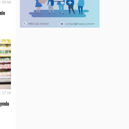
- 09:49
nin
- 17:19
ayında