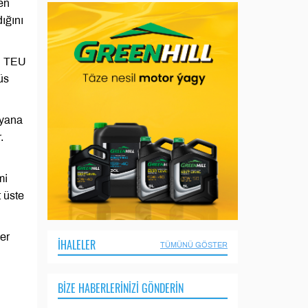
en
ığını
on TEU
üs
 yana
.
mi
 üste
er
İHALELER
TÜMÜNÜ GÖSTER
BIZE HABERLERINIZI GÖNDERIN