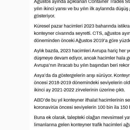
Ağustos ayında açıklanan Container Trades Stat
yılın ikinci yarısı ve bu yılın ilk aylarında dü
gösteriyor.
Küresel pazar hacimleri 2023 baharında istik
konteyner civarında seyretti. CTS, ağustos ayı
döneminden önceki Ağustos 2019’a göre yüzde 5
Aylık bazda, 2023 hacimleri Avrupa hariç her y
düşmeye devam ediyor, ancak hacimler hala geçe
Avrupa’nın ihracatı bu yılın başından beri reko
Asya’da da göstergelerin arışı sürüyor. Kontey
öncesi 2018-2019 dönemindeki seviyelerin oldu
ikinci ay 2021-2022 zirvelerinin üzerine çıktı.
ABD’de bu yıl konteyner ithalat hacimlerinin se
koronavirüs öncesi seviyelerin 100 bin ila 150
Buna ek olarak, talepteki olağan mevsimsel 
limanlarına gelen konteyner trafik hacimleri ağu