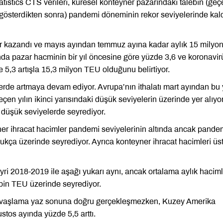
istics CTS verileri, küresel konteyner pazarındaki talebin (geç
şüş gösterdikten sonra) pandemi döneminin rekor seviyelerinde kald
rar kazandı ve mayıs ayından temmuz ayına kadar aylık 15 mily
nda pazar hacminin bir yıl öncesine göre yüzde 3,6 ve koronavir
,3 artışla 15,3 milyon TEU olduğunu belirtiyor.
erde artmaya devam ediyor. Avrupa’nın ithalatı mart ayından bu
n yılın ikinci yarısındaki düşük seviyelerin üzerinde yer alıyor
r düşük seviyelerde seyrediyor.
ner ihracat hacimler pandemi seviyelerinin altında ancak pande
kça üzerinde seyrediyor. Ayrıca konteyner ihracat hacimleri üst
yri 2018-2019 ile aşağı yukarı aynı, ancak ortalama aylık haciml
 bin TEU üzerinde seyrediyor.
yavaşlama yaz sonuna doğru gerçekleşmezken, Kuzey Amerika
stos ayında yüzde 5,5 arttı.