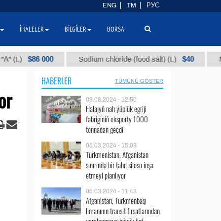
ENG
TM
РУС
İHALELER
BILGILER
BORSA
$86 000
$40
Sodium chloride (food salt) (t.)
Mixed pa
HABERLER
TÜMÜNÜ GÖSTER
or
08.08.2024 - 12:50
Halajyň nah ýüplük egriji
fabriginiň eksporty 1000
tonnadan geçdi
05.03.2024 - 15:03
Türkmenistan, Afganistan
sınırında bir tahıl silosu inşa
etmeyi planlıyor
05.03.2024 - 11:43
Afganistan, Türkmenbaşı
limanının transit fırsatlarından