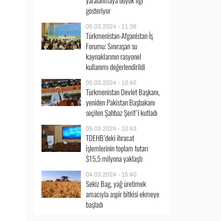
yaralanmaya büyük ilgi
gösteriyor
05.03.2024 - 11:36
Türkmenistan-Afganistan İş
Forumu: Sınıraşan su
kaynaklarının rasyonel
kullanımı değerlendirildi
05.03.2024 - 10:45
Türkmenistan Devlet Başkanı,
yeniden Pakistan Başbakanı
seçilen Şahbaz Şerif’i kutladı
05.03.2024 - 10:43
TDEHB’deki ihracat
işlemlerinin toplam tutarı
$15,5 milyona yaklaştı
04.03.2024 - 15:40
Sekiz Bag, yağ üretimek
amacıyla aspir bitkisi ekmeye
başladı