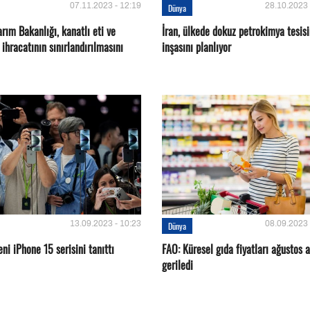
07.11.2023 - 12:19
28.10.2023 
Dünya
rım Bakanlığı, kanatlı eti ve
İran, ülkede dokuz petrokimya tesisi
ihracatının sınırlandırılmasını
inşasını planlıyor
13.09.2023 - 10:23
08.09.2023 
Dünya
eni iPhone 15 serisini tanıttı
FAO: Küresel gıda fiyatları ağustos 
geriledi