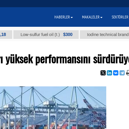
HABERLER
MAKALELER
SEKTÖRLER
$300
Low-sulfur fuel oil (t.)
Iodine technical brand "А" (t.)
ı yüksek performansını sürdürüy