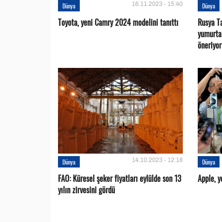
16.11.2023 - 15:40
Dünya
Dünya
Toyota, yeni Camry 2024 modelini tanıttı
Rusya Ta
yumurta 
öneriyor
14.10.2023 - 12:18
Dünya
Dünya
FAO: Küresel şeker fiyatları eylülde son 13
Apple, y
yılın zirvesini gördü