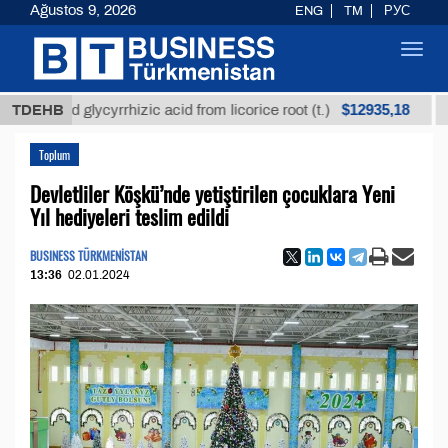
Ağustos 9, 2026
ENG
TM
РУС
Toggl
navig
$12935,18
ined glycyrrhizic acid from licorice root (t.)
TDEHB
Low-su
Toplum
Devletliler Köşkü’nde yetiştirilen çocuklara Yeni
Yıl hediyeleri teslim edildi
BUSINESS TÜRKMENİSTAN
13:36
02.01.2024