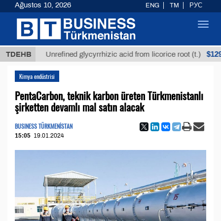
Ağustos 10, 2026
ENG
TM
РУС
Toggl
navig
$12935,18
TDEHB
Unrefined glycyrrhizic acid from licorice root (t.)
Kimya endüstrisi
PentaCarbon, teknik karbon üreten Türkmenistanlı
şirketten devamlı mal satın alacak
BUSINESS TÜRKMENİSTAN
15:05
19.01.2024