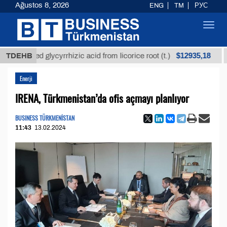
Ağustos 8, 2026
ENG
TM
РУС
Toggl
navig
$12935,18
fined glycyrrhizic acid from licorice root (t.)
TDEHB
Low-s
Enerji
IRENA, Türkmenistan’da ofis açmayı planlıyor
BUSINESS TÜRKMENİSTAN
11:43
13.02.2024