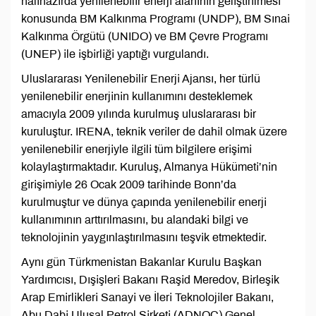
halihazırda yenilenebilir enerji alanının geliştirilmesi
konusunda BM Kalkınma Programı (UNDP), BM Sınai
Kalkınma Örgütü (UNIDO) ve BM Çevre Programı
(UNEP) ile işbirliği yaptığı vurgulandı.
Uluslararası Yenilenebilir Enerji Ajansı, her türlü
yenilenebilir enerjinin kullanımını desteklemek
amacıyla 2009 yılında kurulmuş uluslararası bir
kuruluştur. IRENA, teknik veriler de dahil olmak üzere
yenilenebilir enerjiyle ilgili tüm bilgilere erişimi
kolaylaştırmaktadır. Kuruluş, Almanya Hükümeti’nin
girişimiyle 26 Ocak 2009 tarihinde Bonn’da
kurulmuştur ve dünya çapında yenilenebilir enerji
kullanımının arttırılmasını, bu alandaki bilgi ve
teknolojinin yaygınlaştırılmasını teşvik etmektedir.
Aynı gün Türkmenistan Bakanlar Kurulu Başkan
Yardımcısı, Dışişleri Bakanı Raşid Meredov, Birleşik
Arap Emirlikleri Sanayi ve İleri Teknolojiler Bakanı,
Abu Dabi Ulusal Petrol Şirketi (ADNOC) Genel