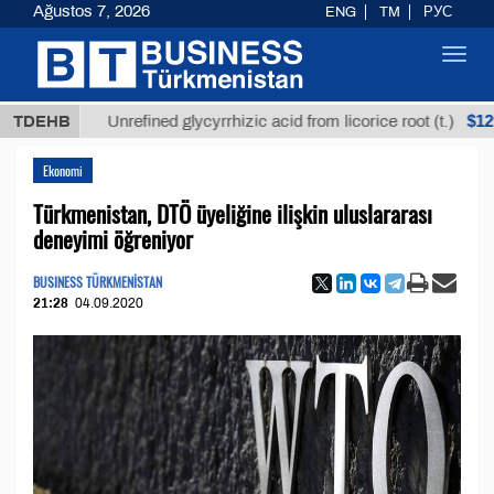
Ağustos 7, 2026
ENG
TM
РУС
Toggl
navig
$12935,18
TDEHB
Unrefined glycyrrhizic acid from licorice root (t.)
Ekonomi
Türkmenistan, DTÖ üyeliğine ilişkin uluslararası
deneyimi öğreniyor
BUSINESS TÜRKMENİSTAN
21:28
04.09.2020