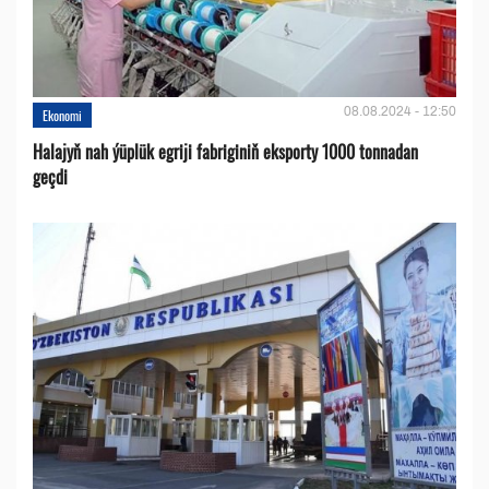
08.08.2024 - 12:50
Ekonomi
Halajyň nah ýüplük egriji fabriginiň eksporty 1000 tonnadan
geçdi