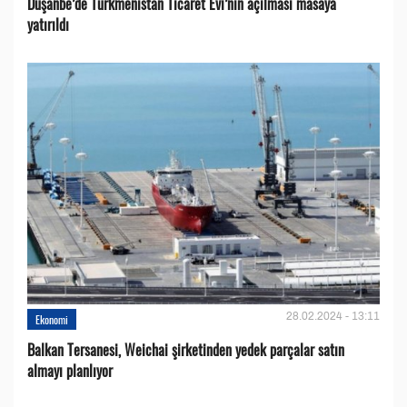
Duşanbe’de Türkmenistan Ticaret Evi’nin açılması masaya
yatırıldı
28.02.2024 - 13:11
Ekonomi
Balkan Tersanesi, Weichai şirketinden yedek parçalar satın
almayı planlıyor