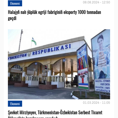
08.08.2024 - 12:50
Ekonomi
Halajyň nah ýüplük egriji fabriginiň eksporty 1000 tonnadan
geçdi
01.03.2024 - 11:05
Ekonomi
Şevket Mirziyoyev, Türkmenistan-Özbekistan Serbest Ticaret