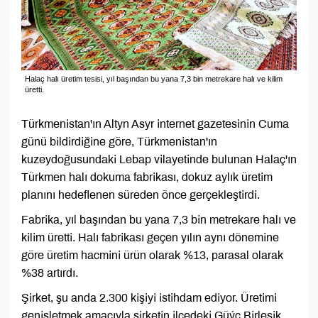
Halaç halı üretim tesisi, yıl başından bu yana 7,3 bin metrekare halı ve kilim
üretti.
Türkmenistan'ın Altyn Asyr internet gazetesinin Cuma
günü bildirdiğine göre, Türkmenistan'ın
kuzeydoğusundaki Lebap vilayetinde bulunan Halaç'ın
Türkmen halı dokuma fabrikası, dokuz aylık üretim
planını hedeflenen süreden önce gerçekleştirdi.
Fabrika, yıl başından bu yana 7,3 bin metrekare halı ve
kilim üretti. Halı fabrikası geçen yılın aynı dönemine
göre üretim hacmini ürün olarak %13, parasal olarak
%38 artırdı.
Şirket, şu anda 2.300 kişiyi istihdam ediyor. Üretimi
genişletmek amacıyla şirketin ilçedeki Güýç Birleşik