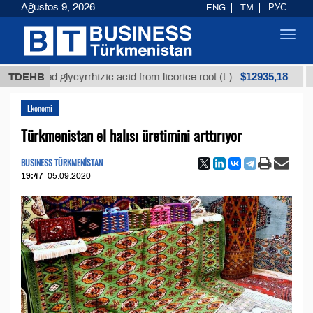
Ağustos 9, 2026
ENG
TM
РУС
Toggl
navig
$12935,18
fined glycyrrhizic acid from licorice root (t.)
TDEHB
Low-s
Ekonomi
Türkmenistan el halısı üretimini arttırıyor
BUSINESS TÜRKMENİSTAN
19:47
05.09.2020