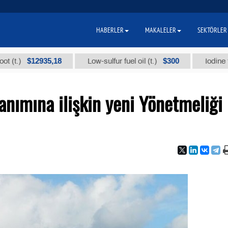
HABERLER
MAKALELER
SEKTÖRLER
$12935,18
$300
Low-sulfur fuel oil (t.)
Iodine technica
nımına ilişkin yeni Yönetmeliği