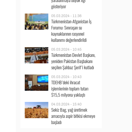
yaralanmaya büyük ilgi
gösteriyor
05.03.2024 - 11:36
Türkmenistan-Afganistan İş
Forumu: Sınıraşan su
kaynaklarının rasyonel
kullanımı değerlendirildi
05.03.2024 - 10:45
Türkmenistan Devlet Başkanı,
yeniden Pakistan Başbakanı
seçilen Şahbaz Şerif’i kutladı
05.03.2024 - 10:43
TDEHB’deki ihracat
işlemlerinin toplam tutarı
$15,5 milyona yaklaştı
04.03.2024 - 15:40
Sekiz Bag, yağ üretimek
amacıyla aspir bitkisi ekmeye
başladı