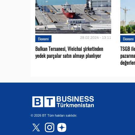
28.02.2024 - 13:11
Ekonomi
Ekonomi
Balkan Tersanesi, Weichai şirketinden
TSGB il
yedek parçalar satın almayı planlıyor
pazarına
değerlen
© 2026 BT Tüm hakları saklıdır.