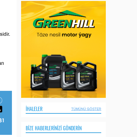
idir.
an
İHALELER
TÜMÜNÜ GÖSTER
BIZE HABERLERINIZI GÖNDERIN