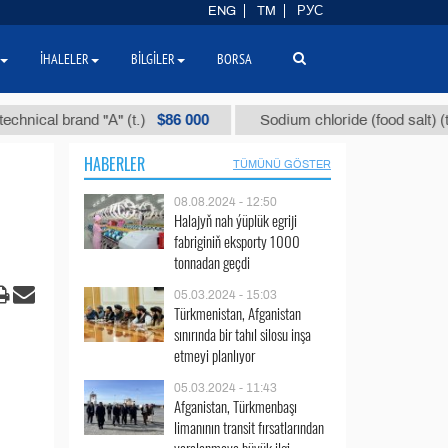
ENG
TM
РУС
İHALELER
BILGILER
BORSA
$86 000
$40
l brand "А" (t.)
Sodium chloride (food salt) (t.)
HABERLER
TÜMÜNÜ GÖSTER
08.08.2024 - 12:50
Halajyň nah ýüplük egriji
fabriginiň eksporty 1000
tonnadan geçdi
05.03.2024 - 15:03
Türkmenistan, Afganistan
sınırında bir tahıl silosu inşa
etmeyi planlıyor
05.03.2024 - 11:43
Afganistan, Türkmenbaşı
limanının transit fırsatlarından