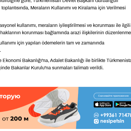
ldirdiğine göre, Türkmenistan Devlet Başkanı Gurbanguli
lantısında, Meraların Kullanımı ve Kiralama için Verilmesi
onel kullanımı, meraların iyileştirilmesi ve korunması ile ilgili
ın haklarının korunması bağlamında arazi ilişkilerinin düzenlenmes
n kullanımı için yapılan ödemelerin tam ve zamanında
.
 Ekonomi Bakanlığı'na, Adalet Bakanlığı ile birlikte Türkmenist
içinde Bakanlar Kurulu'na sunmaları talimatı verildi.