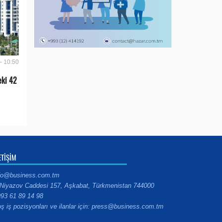
- 10:50
eki 42
ETİŞİM
fo@business.com.tm
Niyazov Caddesi 157, Aşkabat, Türkmenistan 744000
93 61 89 14 98
ş iş pozisyonları ve ilanlar için: press@business.com.tm