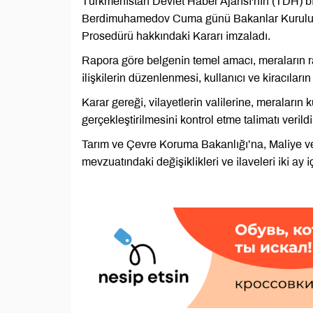
Türkmenistan Devlet Haber Ajansı'nın (TDH) bi
Berdimuhamedov Cuma günü Bakanlar Kurulu top
Prosedürü hakkındaki Kararı imzaladı.
Rapora göre belgenin temel amacı, meraların rasy
ilişkilerin düzenlenmesi, kullanıcı ve kiracılar
Karar gereği, vilayetlerin valilerine, meraları
gerçekleştirilmesini kontrol etme talimatı verildi
Tarım ve Çevre Koruma Bakanlığı’na, Maliye ve
mevzuatındaki değişiklikleri ve ilaveleri iki ay 