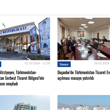
01.03.2024 - 11:05
29.02.2024 
Ekonomi
Mirziyoyev, Türkmenistan-
Duşanbe’de Türkmenistan Ticaret Evi
an Serbest Ticaret Bölgesi’nin
açılması masaya yatırıldı
sını onayladı