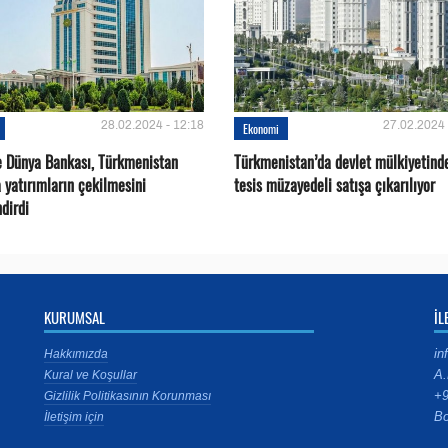
28.02.2024 - 12:18
27.02.2024 
Ekonomi
e Dünya Bankası, Türkmenistan
Türkmenistan’da devlet mülkiyetind
 yatırımların çekilmesini
tesis müzayedeli satışa çıkarılıyor
dirdi
KURUMSAL
İL
in
Hakkımızda
A.
Kural ve Koşullar
+9
Gizlilik Politikasının Korunması
Bo
İletişim için