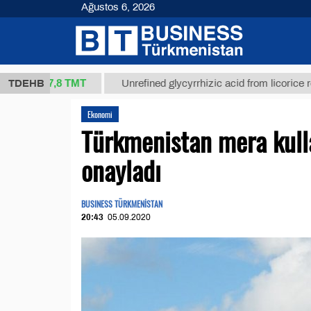
Ağustos 6, 2026
37,8 ТМТ
)
TDEHB
Unrefined glycyrrhizic acid from licorice root (t.)
Ekonomi
Türkmenistan mera kulla
onayladı
BUSINESS TÜRKMENİSTAN
20:43
05.09.2020