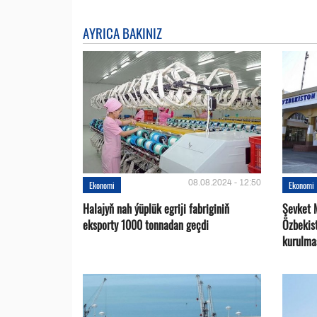
AYRICA BAKINIZ
08.08.2024 - 12:50
Ekonomi
Ekonomi
Halajyň nah ýüplük egriji fabriginiň
Şevket 
eksporty 1000 tonnadan geçdi
Özbekist
kurulma