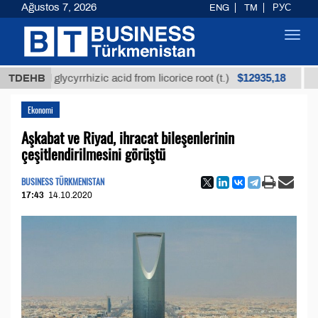
Ağustos 7, 2026
ENG
TM
РУС
Toggl
navig
$12935,18
ned glycyrrhizic acid from licorice root (t.)
TDEHB
Low-sul
Ekonomi
Aşkabat ve Riyad, ihracat bileşenlerinin
çeşitlendirilmesini görüştü
BUSINESS TÜRKMENISTAN
17:43
14.10.2020