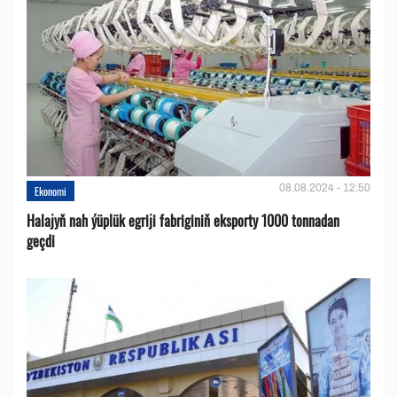
08.08.2024 - 12:50
Ekonomi
Halajyň nah ýüplük egriji fabriginiň eksporty 1000 tonnadan
geçdi