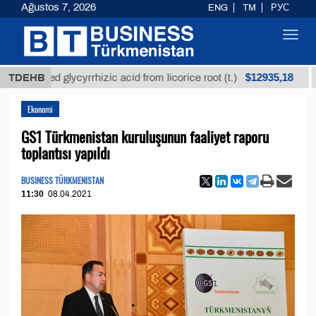
Ağustos 7, 2026
ENG
TM
РУС
Toggl
navig
$12935,18
fined glycyrrhizic acid from licorice root (t.)
TDEHB
Low-s
Ekonomi
GS1 Türkmenistan kuruluşunun faaliyet raporu
toplantısı yapıldı
BUSINESS TÜRKMENISTAN
11:30
08.04.2021