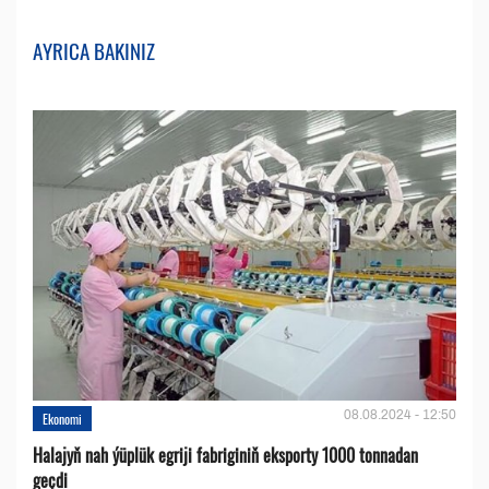
AYRICA BAKINIZ
08.08.2024 - 12:50
Ekonomi
Halajyň nah ýüplük egriji fabriginiň eksporty 1000 tonnadan
geçdi