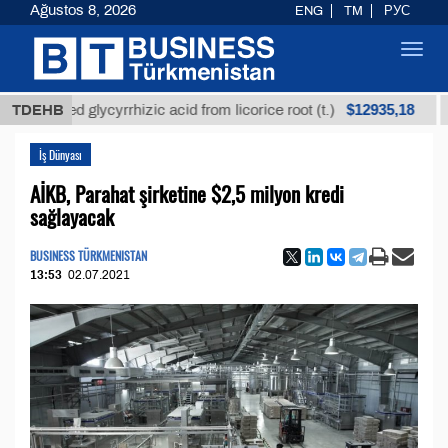
Ağustos 8, 2026
ENG
TM
РУС
Toggl
navig
$12935,18
fined glycyrrhizic acid from licorice root (t.)
TDEHB
Low-s
İş Dünyası
AİKB, Parahat şirketine $2,5 milyon kredi
sağlayacak
BUSINESS TÜRKMENISTAN
13:53
02.07.2021