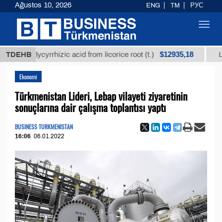
Ağustos 10, 2026
ENG
TM
РУС
Toggl
navig
$12935,18
d glycyrrhizic acid from licorice root (t.)
TDEHB
Low-sulfu
Ekonomi
Türkmenistan Lideri, Lebap vilayeti ziyaretinin
sonuçlarına dair çalışma toplantısı yaptı
BUSINESS TURKMENISTAN
16:06
06.01.2022