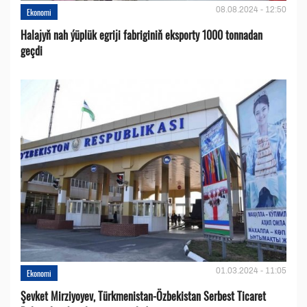
08.08.2024 - 12:50
Ekonomi
Halajyň nah ýüplük egriji fabriginiň eksporty 1000 tonnadan
geçdi
01.03.2024 - 11:05
Ekonomi
Şevket Mirziyoyev, Türkmenistan-Özbekistan Serbest Ticaret