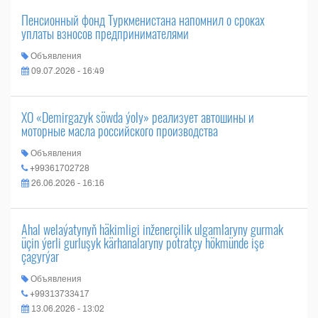
Пенсионный фонд Туркменистана напомнил о сроках
уплаты взносов предпринимателями
Объявления
09.07.2026 - 16:49
ХО «Demirgazyk söwda ýoly» реализует автошины и
моторные масла российского производства
Объявления
+99361702728
26.06.2026 - 16:16
Ahal welaýatynyň häkimligi inženerçilik ulgamlaryny gurmak
üçin ýerli gurluşyk kärhanalaryny potratçy hökmünde işe
çagyrýar
Объявления
+99313733417
13.06.2026 - 13:02