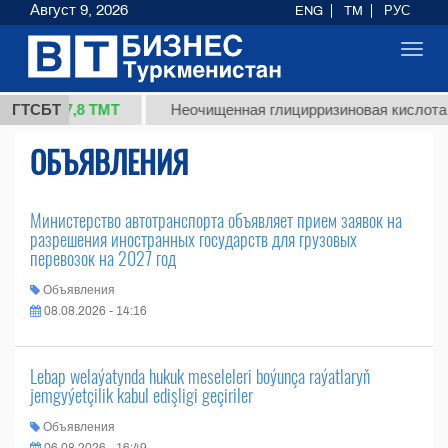
Август 9, 2026
ENG
TM
РУС
Toggl
navig
37,8 ТМТ
 (кг.)
ГТСБТ
Неочищенная глицирризиновая кислота с
ОБЪЯВЛЕНИЯ
Министерство автотранспорта объявляет прием заявок на
разрешения иностранных государств для грузовых
перевозок на 2027 год
Объявления
08.08.2026 - 14:16
Lebap welaýatynda hukuk meseleleri boýunça raýatlaryň
jemgyýetçilik kabul edişligi geçiriler
Объявления