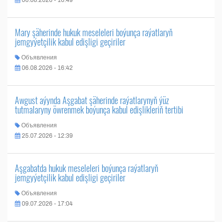
06.08.2026 - 16:49
Mary şäherinde hukuk meseleleri boýunça raýatlaryň
jemgyýetçilik kabul edişligi geçiriler
Объявления
06.08.2026 - 16:42
Awgust aýynda Aşgabat şäherinde raýatlarynyň ýüz
tutmalaryny öwrenmek boýunça kabul edişlikleriň tertibi
Объявления
25.07.2026 - 12:39
Aşgabatda hukuk meseleleri boýunça raýatlaryň
jemgyýetçilik kabul edişligi geçiriler
Объявления
09.07.2026 - 17:04