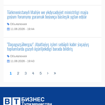
Türkmenistanyň Maliýe we ykdysadyýet ministrligi maýa
goýum forumyny guramak boýunça bäsleşik yglan edýär
Объявления
11.06.2026 - 19:44
"Daşoguzşähergaz": Abatlaýyş işleri sebäpli kabir ýaşaýyş
toplumlarda gazyň öçüriljekdigi barada bildiriş
Объявления
11.06.2026 - 19:43
1
2
3
4
5