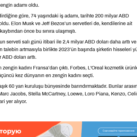
zengin adamı oldu.
irdiğine göre, 74 yaşındaki iş adamı, tarihte 200 milyar ABD
 oldu. Elon Musk ve Jeff Bezos’un servetleri de, kendilerine ait
r kaybından önce bu sınıra ulaşmıştı.
 serveti salı günü itibari ile 2,4 milyar ABD doları daha arttı v
 talebin artmasıyla birlikte 2023’ün başında şirketin hisseleri 
 ABD doları arttı.
n zengin kadını Fransa’dan çıktı. Forbes, L'Oreal kozmetik ürünl
 üçüncü kez dünyanın en zengin kadını seçti.
klaşık 60 yan kuruluşu bünyesinde barındırmaktadır. Bunlar arası
, Marc Jacobs, Stella McCartney, Loewe, Loro Piana, Kenzo, Celi
i yer alıyor.