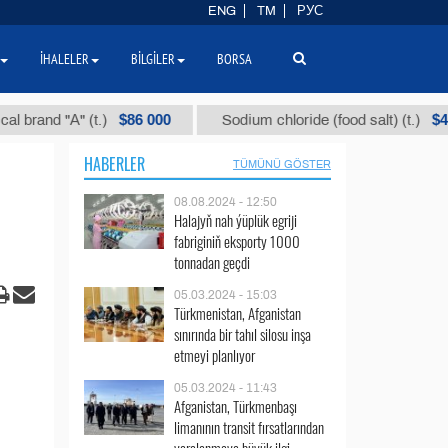
ENG
TM
РУС
İHALELER
BILGILER
BORSA
$86 000
$40
nd "А" (t.)
Sodium chloride (food salt) (t.)
HABERLER
TÜMÜNÜ GÖSTER
08.08.2024 - 12:50
Halajyň nah ýüplük egriji
fabriginiň eksporty 1000
tonnadan geçdi
05.03.2024 - 15:03
Türkmenistan, Afganistan
sınırında bir tahıl silosu inşa
etmeyi planlıyor
05.03.2024 - 11:43
Afganistan, Türkmenbaşı
limanının transit fırsatlarından