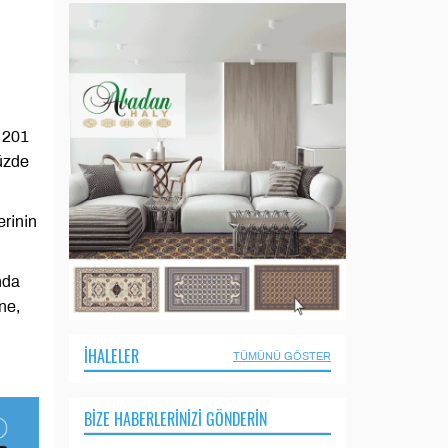
e 201
yüzde
erinin
nda
ne,
İHALELER
TÜMÜNÜ GÖSTER
BIZE HABERLERINIZI GÖNDERIN