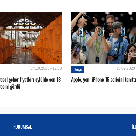
14.10.2023 - 12:18
13.09.2023 
Dünya
esel şeker fiyatları eylülde son 13
Apple, yeni iPhone 15 serisini tanıttı
rvesini gördü
KURUMSAL
İL