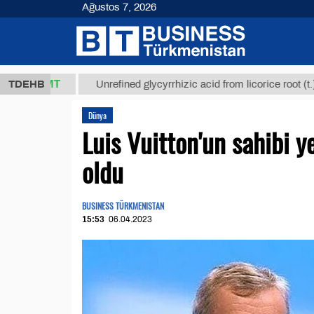
Ağustos 7, 2026
,8 ТМТ
$129
TDEHB
Unrefined glycyrrhizic acid from licorice root (t.)
Dünya
Luis Vuitton'un sahibi 
oldu
BUSINESS TÜRKMENISTAN
15:53
06.04.2023