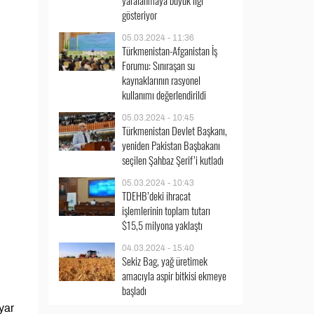
yaralanmaya büyük ilgi
gösteriyor
05.03.2024 - 11:36
Türkmenistan-Afganistan İş
Forumu: Sınıraşan su
kaynaklarının rasyonel
kullanımı değerlendirildi
05.03.2024 - 10:45
Türkmenistan Devlet Başkanı,
yeniden Pakistan Başbakanı
seçilen Şahbaz Şerif’i kutladı
05.03.2024 - 10:43
TDEHB’deki ihracat
işlemlerinin toplam tutarı
$15,5 milyona yaklaştı
04.03.2024 - 15:40
Sekiz Bag, yağ üretimek
amacıyla aspir bitkisi ekmeye
başladı
yar