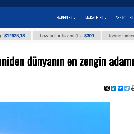
HABERLER
MAKALELER
SEKTÖRLER
35,18
$300
Low-sulfur fuel oil (t.)
Iodine technical bra
yeniden dünyanın en zengin adamı