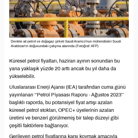
Devlete ait petrol ve doğagaz şirketi Saudi Aramco'nun mühendisleri Suudi
Arabistan'ın doğusundaki çalışma alanında (Fotoğraf: AFP)
Küresel petrol fiyatları, haziran ayının sonundan bu
yana yaklaşık yüzde 20 arttı ancak bu yıl daha da
yükselebilir.
Uluslararası Enerji Ajansı (IEA) tarafından cuma günü
yayınlanan ‘’Petrol Piyasası Raporu - Ağustos 2023’’
başlıklı raporda, bu potansiyel fiyat artışı azalan
küresel petrol stokları, OPEC+ üyelerinin azalan
üretimi ve benzeri görülmemiş bir talep düzeyi gibi
çeşitli faktörlere bağlanıyor.
Gerileyen petrol fiyatlarına karşı koymak amacıyla