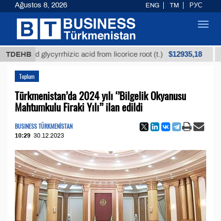
Ağustos 8, 2026
ENG
TM
РУС
Toggl
navig
$12935,18
fined glycyrrhizic acid from licorice root (t.)
TDEHB
Low-s
Toplum
Türkmenistan’da 2024 yılı ‘’Bilgelik Okyanusu
Mahtumkulu Firaki Yılı’’ ilan edildi
BUSINESS TÜRKMENİSTAN
10:29
30.12.2023