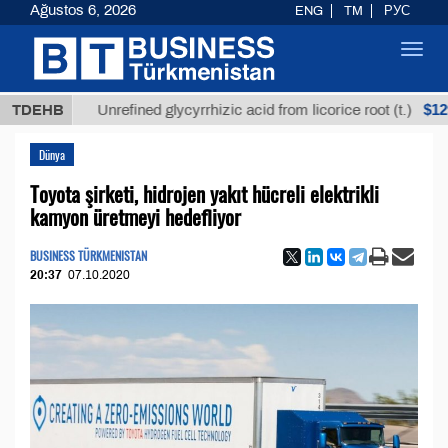
Ağustos 6, 2026
ENG
TM
РУС
Toggl
navig
$12935,18
TDEHB
Unrefined glycyrrhizic acid from licorice root (t.)
Dünya
Toyota şirketi, hidrojen yakıt hücreli elektrikli
kamyon üretmeyi hedefliyor
BUSINESS TÜRKMENISTAN
20:37
07.10.2020