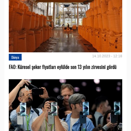
14.10.2023 - 12:18
Dünya
FAO: Küresel şeker fiyatları eylülde son 13 yılın zirvesini gördü