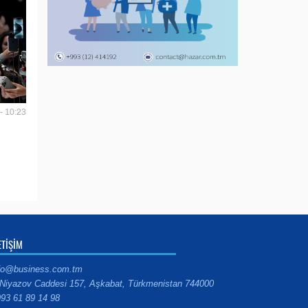
- 10:23
ETİŞİM
fo@business.com.tm
Niyazov Caddesi 157, Aşkabat, Türkmenistan 744000
93 61 89 14 98