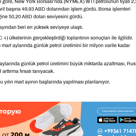
ine göre, New York Borsası’nda (NYMEX) WTI petrolünün fiyatı 2
ril başına 49,93 ABD dolarından işlem gördü. Borsa işlemleri
iğine 50,20 ABD doları seviyesini gördü.
t ayından beri en yüksek seviyeye ulaştı.
) ülkelerinin gerçekleştirdiği toplantının sonuçları ile ilgilidir.
 mart aylarında günlük petrol üretimini bir milyon varile kadar
aylarında günlük petrol üretimini büyük miktarda azaltması, Ru
 arttırma fırsatı tanıyacak.
bu yılın mart ayının başlarında yapılması planlanıyor.