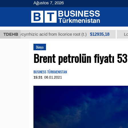
Ağustos 7, 2026
$12935,18
 glycyrrhizic acid from licorice root (t.)
TDEHB
Low-sulfur
Dünya
Brent petrolün fiyatı 53
BUSINESS TÜRKMENISTAN
15:31
06.01.2021