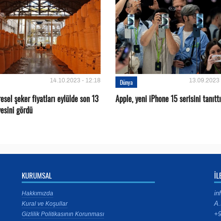
14.10.2023 - 12:18
13.09.2023 
Dünya
esel şeker fiyatları eylülde son 13
Apple, yeni iPhone 15 serisini tanıttı
rvesini gördü
KURUMSAL
İL
in
Hakkımızda
A.
Kural ve Koşullar
+9
Gizlilik Politikasının Korunması