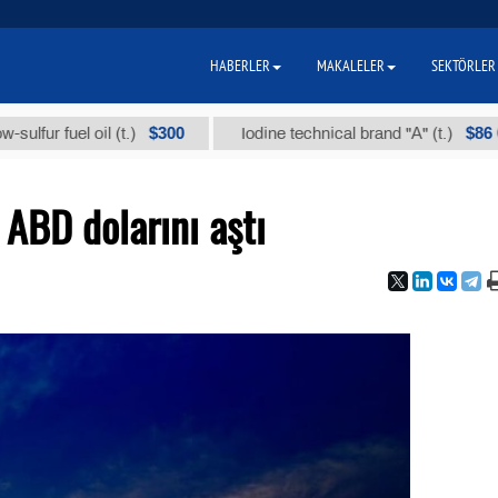
HABERLER
MAKALELER
SEKTÖRLER
$300
$86 000
 fuel oil (t.)
Iodine technical brand "А" (t.)
 ABD dolarını aştı