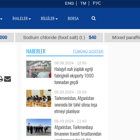
ENG
TM
РУС
İHALELER
BILGILER
BORSA
$40
Sodium chloride (food salt) (t.)
Mixed paraffin slack 
HABERLER
TÜMÜNÜ GÖSTER
08.08.2024 - 12:50
Halajyň nah ýüplük egriji
fabriginiň eksporty 1000
tonnadan geçdi
05.03.2024 - 15:03
Türkmenistan, Afganistan
sınırında bir tahıl silosu inşa
etmeyi planlıyor
05.03.2024 - 11:43
Afganistan, Türkmenbaşı
limanının transit fırsatlarından