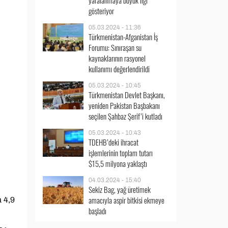
yaralanmaya büyük ilgi
gösteriyor
05.03.2024 - 11:36
Türkmenistan-Afganistan İş
Forumu: Sınıraşan su
kaynaklarının rasyonel
kullanımı değerlendirildi
05.03.2024 - 10:45
Türkmenistan Devlet Başkanı,
yeniden Pakistan Başbakanı
seçilen Şahbaz Şerif’i kutladı
05.03.2024 - 10:43
TDEHB’deki ihracat
işlemlerinin toplam tutarı
$15,5 milyona yaklaştı
04.03.2024 - 15:40
Sekiz Bag, yağ üretimek
amacıyla aspir bitkisi ekmeye
a 4,9
başladı