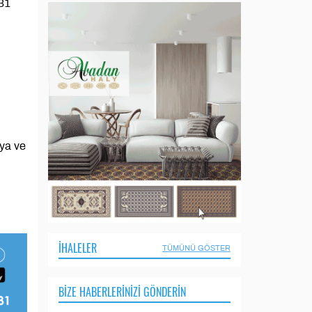
,31
sya ve
İHALELER
TÜMÜNÜ GÖSTER
BIZE HABERLERINIZI GÖNDERIN