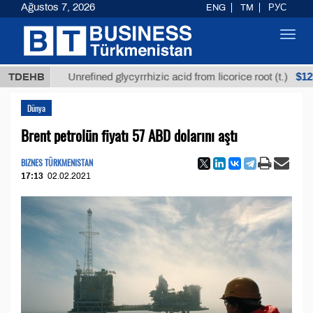
Ağustos 7, 2026
ENG
TM
РУС
Toggl
navig
$12935,18
TDEHB
Unrefined glycyrrhizic acid from licorice root (t.)
Dünya
Brent petrolün fiyatı 57 ABD dolarını aştı
BIZNES TÜRKMENISTAN
17:13
02.02.2021