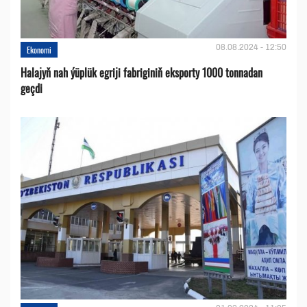
08.08.2024 - 12:50
Ekonomi
Halajyň nah ýüplük egriji fabriginiň eksporty 1000 tonnadan
geçdi