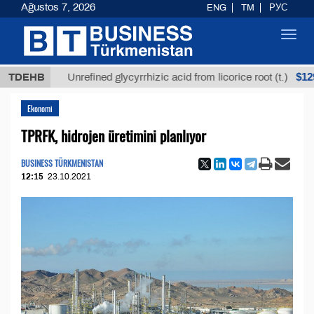
Ağustos 7, 2026
ENG
TM
РУС
Toggl
navig
$12935,18
TDEHB
Unrefined glycyrrhizic acid from licorice root (t.)
Ekonomi
TPRFK, hidrojen üretimini planlıyor
BUSINESS TÜRKMENISTAN
12:15
23.10.2021