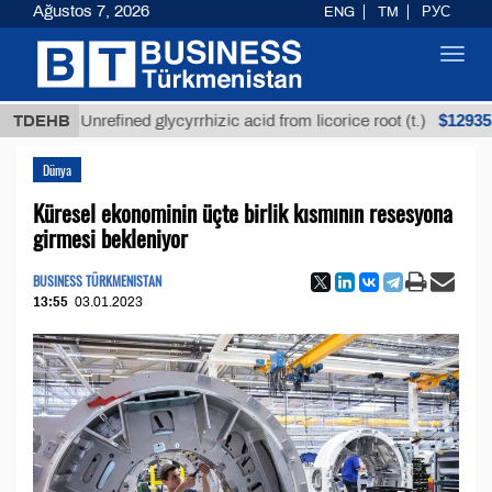
Ağustos 7, 2026
ENG
TM
РУС
Toggl
navig
$12935,18
TDEHB
Unrefined glycyrrhizic acid from licorice root (t.)
Dünya
Küresel ekonominin üçte birlik kısmının resesyona
girmesi bekleniyor
BUSINESS TÜRKMENISTAN
13:55
03.01.2023