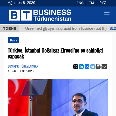
Ağustos 8, 2026
ENG
TM
РУС
Toggl
navig
$12935,18
TDEHB
Unrefined glycyrrhizic acid from licorice root (t.)
Dünya
Türkiye, İstanbul Doğalgaz Zirvesi’ne ev sahipliği
yapacak
BUSINESS TÜRKMENISTAN
13:56
31.01.2023